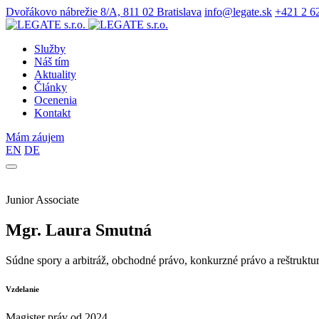
Dvořákovo nábrežie 8/A, 811 02 Bratislava
info@legate.sk
+421 2 6
Služby
Náš tím
Aktuality
Články
Ocenenia
Kontakt
Mám záujem
EN
DE
Junior Associate
Mgr. Laura Smutná
Súdne spory a arbitráž, obchodné právo, konkurzné právo a reštruktur
Vzdelanie
Magister práv od 2024