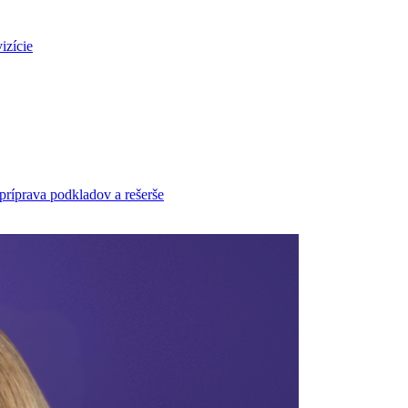
izície
príprava podkladov a rešerše