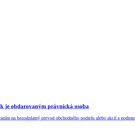
ak je obdarovaným právnická osoba
raním na bezodplatný prevod obchodného podielu alebo akcií a podm