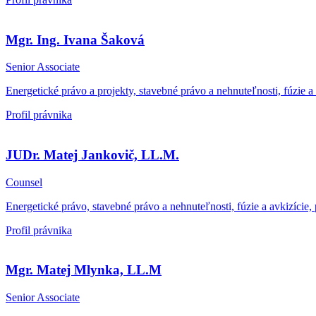
Mgr. Ing. Ivana Šaková
Senior Associate
Energetické právo a projekty, stavebné právo a nehnuteľnosti, fúzie a
Profil právnika
JUDr. Matej Jankovič, LL.M.
Counsel
Energetické právo, stavebné právo a nehnuteľnosti, fúzie a avkizíci
Profil právnika
Mgr. Matej Mlynka, LL.M
Senior Associate