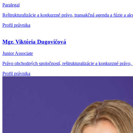
Paralegal
Reštrukturalizácie a konkurzné právo, transakčná agenda a fúzie a akv
Profil právnika
Mgr. Viktória Dugovičová
Junior Associate
Právo obchodných spoločností, reštrukturalizácie a konkurzné právo, 
Profil právnika