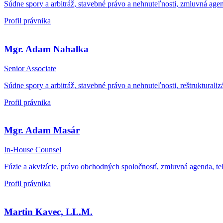
Súdne spory a arbitráž, stavebné právo a nehnuteľnosti, zmluvná ag
Profil právnika
Mgr. Adam Nahalka
Senior Associate
Súdne spory a arbitráž, stavebné právo a nehnuteľnosti, reštruktural
Profil právnika
Mgr. Adam Masár
In-House Counsel
Fúzie a akvizície, právo obchodných spoločností, zmluvná agenda, t
Profil právnika
Martin Kavec, LL.M.