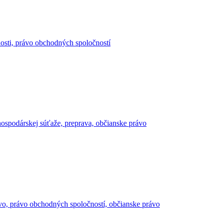
ľnosti, právo obchodných spoločností
hospodárskej súťaže, preprava, občianske právo
ávo, právo obchodných spoločností, občianske právo