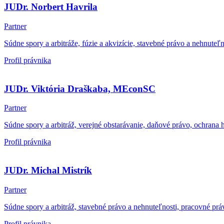
JUDr. Norbert Havrila
Partner
Súdne spory a arbitráže, fúzie a akvizície, stavebné právo a nehnute
Profil právnika
JUDr. Viktória Draškaba, MEconSC
Partner
Súdne spory a arbitráž, verejné obstarávanie, daňové právo, ochrana 
Profil právnika
JUDr. Michal Mistrík
Partner
Súdne spory a arbitráž, stavebné právo a nehnuteľnosti, pracovné pr
Profil právnika