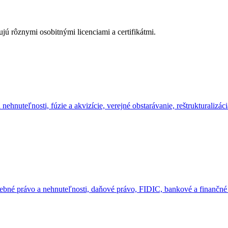
nujú rôznymi osobitnými licenciami a certifikátmi.
 nehnuteľnosti, fúzie a akvizície, verejné obstarávanie, reštrukturaliz
stavebné právo a nehnuteľnosti, daňové právo, FIDIC, bankové a finanč