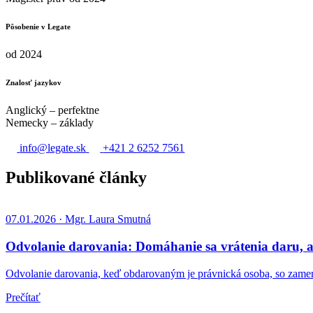
Pôsobenie v Legate
od 2024
Znalosť jazykov
Anglický – perfektne
Nemecky – základy
info@legate.sk
+421 2 6252 7561
Publikované články
07.01.2026 · Mgr. Laura Smutná
Odvolanie darovania: Domáhanie sa vrátenia daru, 
Odvolanie darovania, keď obdarovaným je právnická osoba, so zame
Prečítať