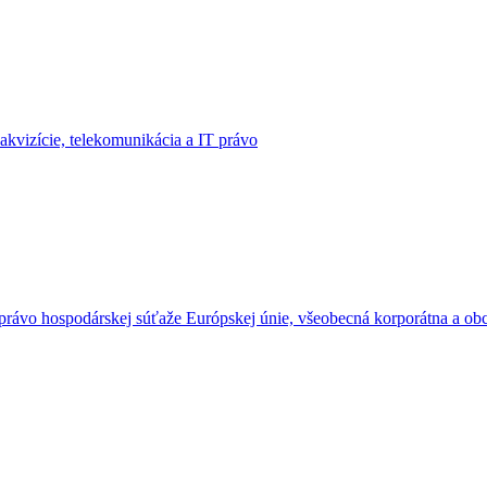
 akvizície, telekomunikácia a IT právo
e, právo hospodárskej súťaže Európskej únie, všeobecná korporátna a 