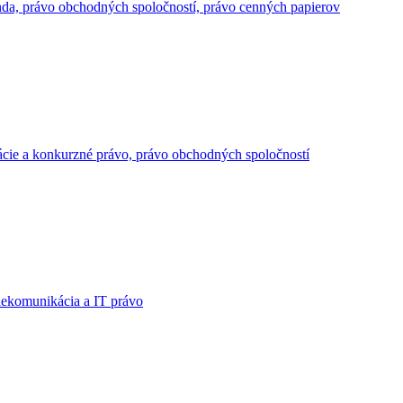
enda, právo obchodných spoločností, právo cenných papierov
izácie a konkurzné právo, právo obchodných spoločností
elekomunikácia a IT právo