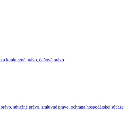
ácia a konkurzné právo, daňové právo
né právo, súťažné právo, zmluvné právo, ochrana hospodárskej súťaže