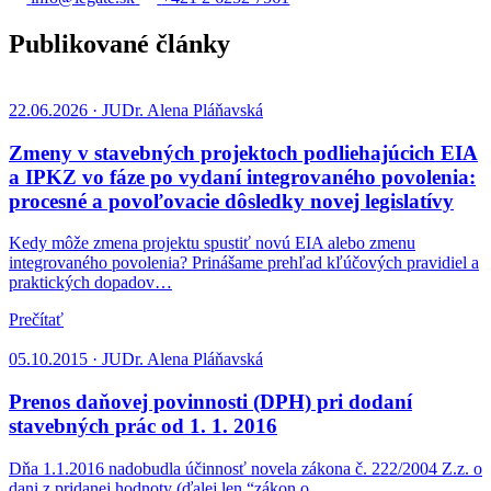
Publikované články
22.06.2026 · JUDr. Alena Pláňavská
Zmeny v stavebných projektoch podliehajúcich EIA
a IPKZ vo fáze po vydaní integrovaného povolenia:
procesné a povoľovacie dôsledky novej legislatívy
Kedy môže zmena projektu spustiť novú EIA alebo zmenu
integrovaného povolenia? Prinášame prehľad kľúčových pravidiel a
praktických dopadov…
Prečítať
05.10.2015 · JUDr. Alena Pláňavská
Prenos daňovej povinnosti (DPH) pri dodaní
stavebných prác od 1. 1. 2016
Dňa 1.1.2016 nadobudla účinnosť novela zákona č. 222/2004 Z.z. o
dani z pridanej hodnoty (ďalej len “zákon o…