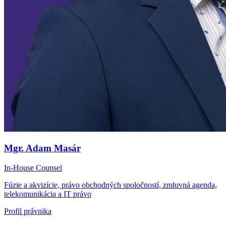
Mgr. Adam Masár
In-House Counsel
Fúzie a akvizície, právo obchodných spoločností, zmluvná agenda,
telekomunikácia a IT právo
Profil právnika