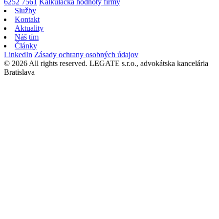
6252 7561
Kalkulačka hodnoty firmy
Služby
Kontakt
Aktuality
Náš tím
Články
LinkedIn
Zásady ochrany osobných údajov
© 2026 All rights reserved. LEGATE s.r.o., advokátska kancelária
Bratislava