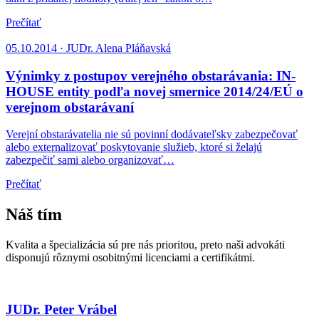
Prečítať
05.10.2014 · JUDr. Alena Pláňavská
Výnimky z postupov verejného obstarávania: IN-
HOUSE entity podľa novej smernice 2014/24/EÚ o
verejnom obstarávaní
Verejní obstarávatelia nie sú povinní dodávateľsky zabezpečovať
alebo externalizovať poskytovanie služieb, ktoré si želajú
zabezpečiť sami alebo organizovať…
Prečítať
Náš tím
Kvalita a špecializácia sú pre nás prioritou, preto naši advokáti
disponujú rôznymi osobitnými licenciami a certifikátmi.
JUDr. Peter Vrábel