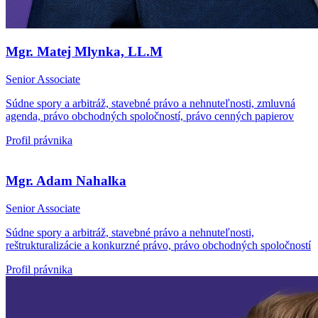
Mgr. Matej Mlynka, LL.M
Senior Associate
Súdne spory a arbitráž, stavebné právo a nehnuteľnosti, zmluvná
agenda, právo obchodných spoločností, právo cenných papierov
Profil právnika
Mgr. Adam Nahalka
Senior Associate
Súdne spory a arbitráž, stavebné právo a nehnuteľnosti,
reštrukturalizácie a konkurzné právo, právo obchodných spoločností
Profil právnika