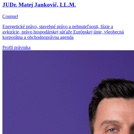
JUDr. Matej Jankovič, LL.M.
Counsel
Energetické právo, stavebné právo a nehnuteľnosti, fúzie a
avkizície, právo hospodárskej súťaže Európskej únie, všeobecná
korporátna a obchodnoprávna agenda
Profil právnika