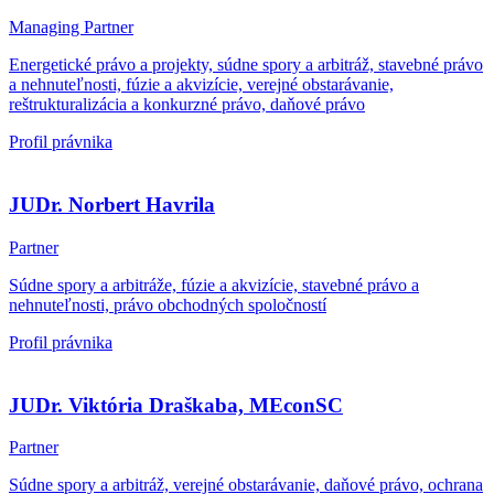
Managing Partner
Energetické právo a projekty, súdne spory a arbitráž, stavebné právo
a nehnuteľnosti, fúzie a akvizície, verejné obstarávanie,
reštrukturalizácia a konkurzné právo, daňové právo
Profil právnika
JUDr. Norbert Havrila
Partner
Súdne spory a arbitráže, fúzie a akvizície, stavebné právo a
nehnuteľnosti, právo obchodných spoločností
Profil právnika
JUDr. Viktória Draškaba, MEconSC
Partner
Súdne spory a arbitráž, verejné obstarávanie, daňové právo, ochrana