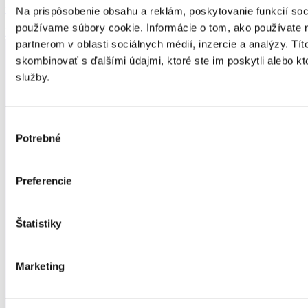
manažment súdnych spisov, plánovanie meetingov
Na prispôsobenie obsahu a reklám, poskytovanie funkcií soc
používame súbory cookie. Informácie o tom, ako používate 
Profil právnika
partnerom v oblasti sociálnych médií, inzercie a analýzy. Tít
skombinovať s ďalšími údajmi, ktoré ste im poskytli alebo kto
služby.
Výber
Potrebné
súhlasu
Preferencie
Štatistiky
Marketing