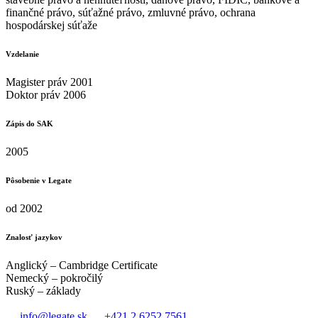
finančné právo, súťažné právo, zmluvné právo, ochrana
hospodárskej súťaže
Vzdelanie
Magister práv 2001
Doktor práv 2006
Zápis do SAK
2005
Pôsobenie v Legate
od 2002
Znalosť jazykov
Anglický – Cambridge Certificate
Nemecký – pokročilý
Ruský – základy
info@legate.sk
+421 2 6252 7561