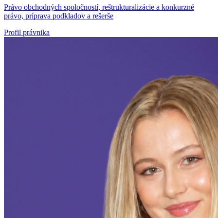
Právo obchodných spoločností, reštrukturalizácie a konkurzné
právo, príprava podkladov a rešerše
Profil právnika