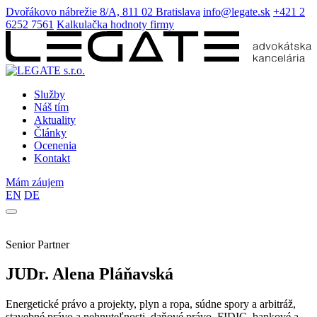
Dvořákovo nábrežie 8/A, 811 02 Bratislava
info@legate.sk
+421 2
6252 7561
Kalkulačka hodnoty firmy
Služby
Náš tím
Aktuality
Články
Ocenenia
Kontakt
Mám záujem
EN
DE
Senior Partner
JUDr. Alena Pláňavská
Energetické právo a projekty, plyn a ropa, súdne spory a arbitráž,
stavebné právo a nehnuteľnosti, daňové právo, FIDIC, bankové a