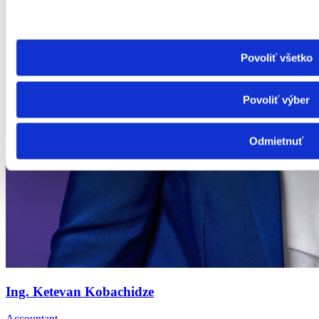
Povoliť všetko
Povoliť výber
Odmietnuť
Ing. Ketevan Kobachidze
Accountant