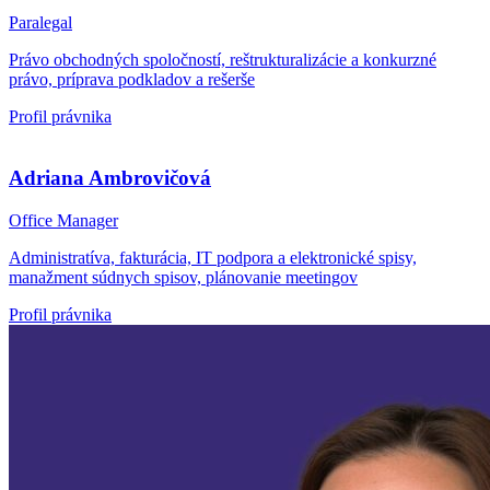
Paralegal
Právo obchodných spoločností, reštrukturalizácie a konkurzné
právo, príprava podkladov a rešerše
Profil právnika
Adriana Ambrovičová
Office Manager
Administratíva, fakturácia, IT podpora a elektronické spisy,
manažment súdnych spisov, plánovanie meetingov
Profil právnika