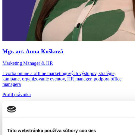
Mgr. art. Anna Kušková
Marketing Manager & HR
Tvorba online a offline marketingových výstupov, stratégie,
kampane, organizovanie eventov, HR manager, podpora office
managera
Profil právnika
Mgr. Beáta Vojtková
Office Assistant
Táto webstránka používa súbory cookies
Administratíva, fakturácia, IT podpora a elektronické spisy,