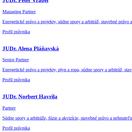
JUDr. Peter Vrábel
Managing Partner
Energetické právo a projekty, súdne spory a arbitráž, stavebné právo a
Profil právnika
JUDr. Alena Pláňavská
Senior Partner
Energetické právo a projekty, plyn a ropa, súdne spory a arbitráž, 
Profil právnika
JUDr. Norbert Havrila
Partner
Súdne spory a arbitráže, fúzie a akvizície, stavebné právo a nehnute
Profil právnika