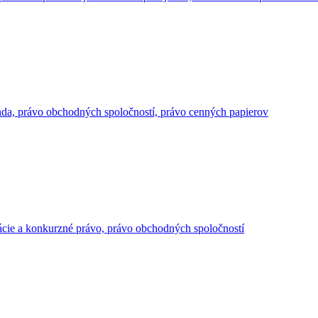
enda, právo obchodných spoločností, právo cenných papierov
izácie a konkurzné právo, právo obchodných spoločností