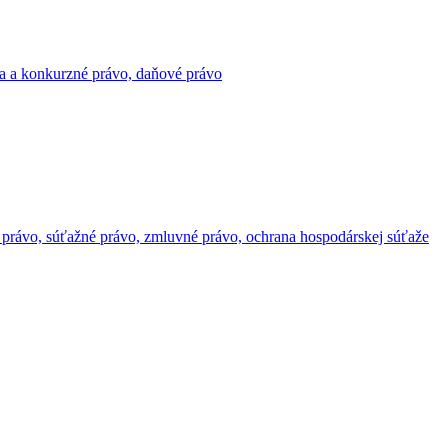
ácia a konkurzné právo, daňové právo
né právo, súťažné právo, zmluvné právo, ochrana hospodárskej súťaže