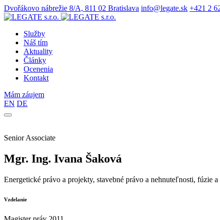
Dvořákovo nábrežie 8/A, 811 02 Bratislava
info@legate.sk
+421 2 6
Služby
Náš tím
Aktuality
Články
Ocenenia
Kontakt
Mám záujem
EN
DE
Senior Associate
Mgr. Ing. Ivana Šaková
Energetické právo a projekty, stavebné právo a nehnuteľnosti, fúzie a
Vzdelanie
Magister práv 2011,