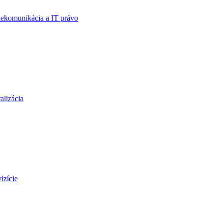
elekomunikácia a IT právo
alizácia
izície