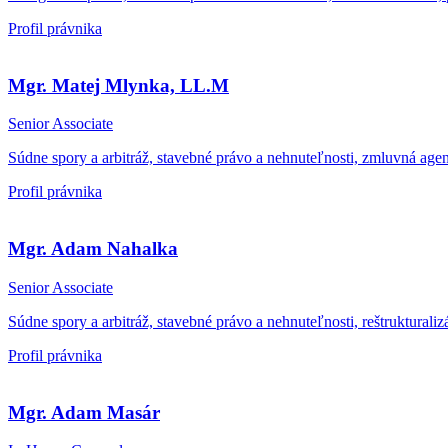
Profil právnika
Mgr. Matej Mlynka, LL.M
Senior Associate
Súdne spory a arbitráž, stavebné právo a nehnuteľnosti, zmluvná ag
Profil právnika
Mgr. Adam Nahalka
Senior Associate
Súdne spory a arbitráž, stavebné právo a nehnuteľnosti, reštruktural
Profil právnika
Mgr. Adam Masár