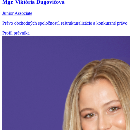
Mgr. Viktória Dugovičová
Junior Associate
Právo obchodných spoločností, reštrukturalizácie a konkurzné právo, 
Profil právnika