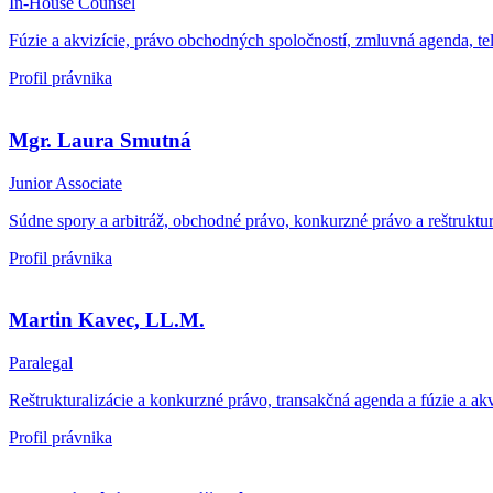
In-House Counsel
Fúzie a akvizície, právo obchodných spoločností, zmluvná agenda, t
Profil právnika
Mgr. Laura Smutná
Junior Associate
Súdne spory a arbitráž, obchodné právo, konkurzné právo a reštruktur
Profil právnika
Martin Kavec, LL.M.
Paralegal
Reštrukturalizácie a konkurzné právo, transakčná agenda a fúzie a akv
Profil právnika