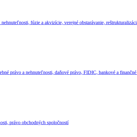
 nehnuteľnosti, fúzie a akvizície, verejné obstarávanie, reštrukturaliz
stavebné právo a nehnuteľnosti, daňové právo, FIDIC, bankové a finanč
ľnosti, právo obchodných spoločností