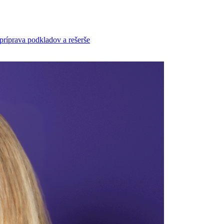
príprava podkladov a rešerše