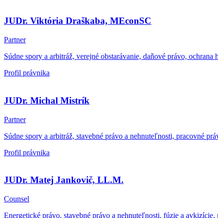
JUDr. Viktória Draškaba, MEconSC
Partner
Súdne spory a arbitráž, verejné obstarávanie, daňové právo, ochrana 
Profil právnika
JUDr. Michal Mistrík
Partner
Súdne spory a arbitráž, stavebné právo a nehnuteľnosti, pracovné pr
Profil právnika
JUDr. Matej Jankovič, LL.M.
Counsel
Energetické právo, stavebné právo a nehnuteľnosti, fúzie a avkizíci