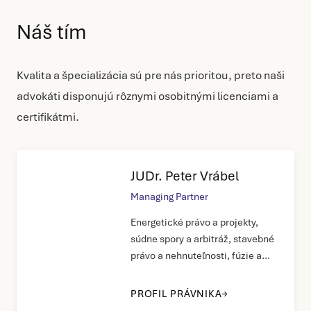
Náš tím
Kvalita a špecializácia sú pre nás prioritou, preto naši
advokáti disponujú rôznymi osobitnými licenciami a
certifikátmi.
JUDr. Peter Vrábel
Managing Partner
Energetické právo a projekty,
súdne spory a arbitráž, stavebné
právo a nehnuteľnosti, fúzie a
akvizície, verejné obstarávanie,
reštrukturalizácia a konkurzné
PROFIL PRÁVNIKA
právo, daňové právo