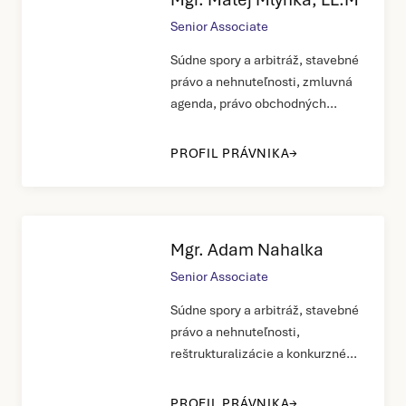
Senior Associate
Súdne spory a arbitráž, stavebné
právo a nehnuteľnosti, zmluvná
agenda, právo obchodných
spoločností, právo cenných
papierov
PROFIL PRÁVNIKA
Mgr. Adam Nahalka
Senior Associate
Súdne spory a arbitráž, stavebné
právo a nehnuteľnosti,
reštrukturalizácie a konkurzné
právo, právo obchodných
spoločností
PROFIL PRÁVNIKA