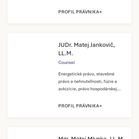
telekomunikácia a IT právo
PROFIL PRÁVNIKA
JUDr. Matej Jankovič,
LL.M.
Counsel
Energetické právo, stavebné
právo a nehnuteľnosti, fúzie a
avkizície, právo hospodárskej
súťaže Európskej únie,
všeobecná korporátna a
PROFIL PRÁVNIKA
obchodnoprávna agenda
Mgr. Matej Mlynka, LL.M