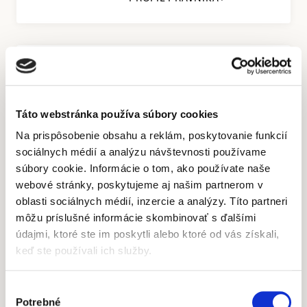
Mgr. Adam Masár
In-House Counsel
Táto webstránka používa súbory cookies
Fúzie a akvizície, právo
obchodných spoločností,
Na prispôsobenie obsahu a reklám, poskytovanie funkcií
zmluvná agenda,
sociálnych médií a analýzu návštevnosti používame
telekomunikácia a IT právo
súbory cookie. Informácie o tom, ako používate naše
webové stránky, poskytujeme aj našim partnerom v
PROFIL PRÁVNIKA
oblasti sociálnych médií, inzercie a analýzy. Títo partneri
môžu príslušné informácie skombinovať s ďalšími
údajmi, ktoré ste im poskytli alebo ktoré od vás získali,
keď ste používali ich služby.
Mgr. Laura Smutná
Junior Associate
Výber
Potrebné
súhlasu
Súdne spory a arbitráž,