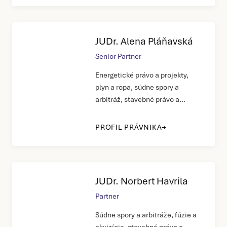
JUDr. Alena Pláňavská
Senior Partner
Energetické právo a projekty,
plyn a ropa, súdne spory a
arbitráž, stavebné právo a
nehnuteľnosti, daňové právo,
FIDIC, bankové a finančné právo,
PROFIL PRÁVNIKA
súťažné právo, zmluvné právo,
ochrana hospodárskej súťaže
JUDr. Norbert Havrila
Partner
Súdne spory a arbitráže, fúzie a