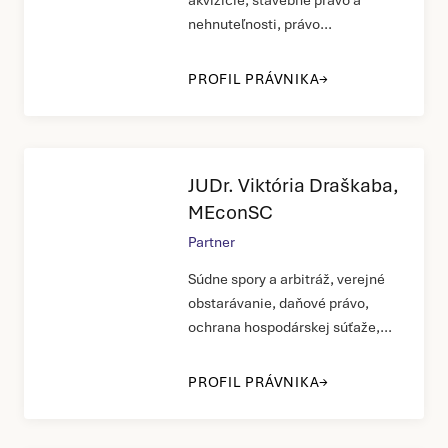
akvizície, stavebné právo a
nehnuteľnosti, právo
obchodných spoločností
PROFIL PRÁVNIKA
JUDr. Viktória Draškaba,
MEconSC
Partner
Súdne spory a arbitráž, verejné
obstarávanie, daňové právo,
ochrana hospodárskej súťaže,
preprava, občianske právo
PROFIL PRÁVNIKA