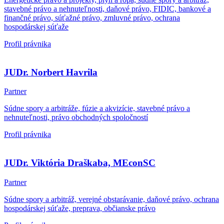
stavebné právo a nehnuteľnosti, daňové právo, FIDIC, bankové a
finančné právo, súťažné právo, zmluvné právo, ochrana
hospodárskej súťaže
Profil právnika
JUDr. Norbert Havrila
Partner
Súdne spory a arbitráže, fúzie a akvizície, stavebné právo a
nehnuteľnosti, právo obchodných spoločností
Profil právnika
JUDr. Viktória Draškaba, MEconSC
Partner
Súdne spory a arbitráž, verejné obstarávanie, daňové právo, ochrana
hospodárskej súťaže, preprava, občianske právo