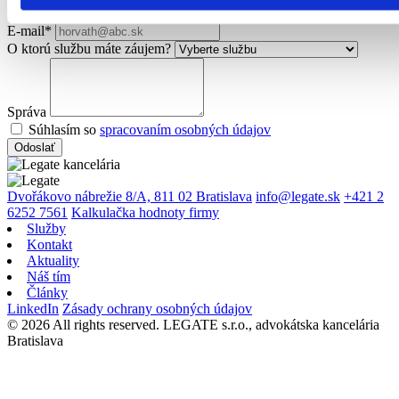
Firma*
E-mail*
O ktorú službu máte záujem?
Správa
Súhlasím so
spracovaním osobných údajov
Odoslať
Dvořákovo nábrežie 8/A, 811 02 Bratislava
info@legate.sk
+421 2
6252 7561
Kalkulačka hodnoty firmy
Služby
Kontakt
Aktuality
Náš tím
Články
LinkedIn
Zásady ochrany osobných údajov
© 2026 All rights reserved. LEGATE s.r.o., advokátska kancelária
Bratislava