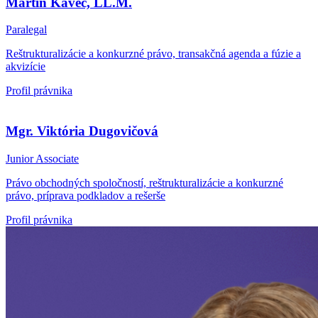
Martin Kavec, LL.M.
Paralegal
Reštrukturalizácie a konkurzné právo, transakčná agenda a fúzie a
akvizície
Profil právnika
Mgr. Viktória Dugovičová
Junior Associate
Právo obchodných spoločností, reštrukturalizácie a konkurzné
právo, príprava podkladov a rešerše
Profil právnika