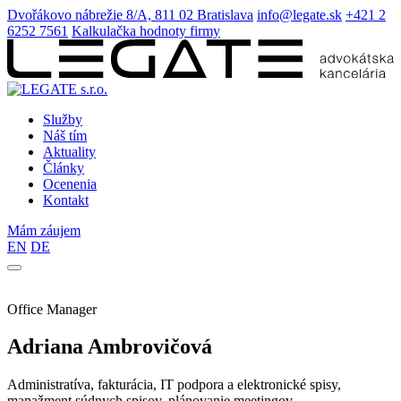
Dvořákovo nábrežie 8/A, 811 02 Bratislava
info@legate.sk
+421 2
6252 7561
Kalkulačka hodnoty firmy
Služby
Náš tím
Aktuality
Články
Ocenenia
Kontakt
Mám záujem
EN
DE
Office Manager
Adriana Ambrovičová
Administratíva, fakturácia, IT podpora a elektronické spisy,
manažment súdnych spisov, plánovanie meetingov