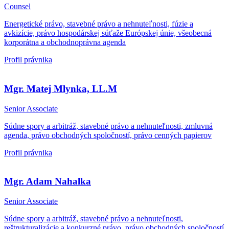
Counsel
Energetické právo, stavebné právo a nehnuteľnosti, fúzie a
avkizície, právo hospodárskej súťaže Európskej únie, všeobecná
korporátna a obchodnoprávna agenda
Profil právnika
Mgr. Matej Mlynka, LL.M
Senior Associate
Súdne spory a arbitráž, stavebné právo a nehnuteľnosti, zmluvná
agenda, právo obchodných spoločností, právo cenných papierov
Profil právnika
Mgr. Adam Nahalka
Senior Associate
Súdne spory a arbitráž, stavebné právo a nehnuteľnosti,
reštrukturalizácie a konkurzné právo, právo obchodných spoločností