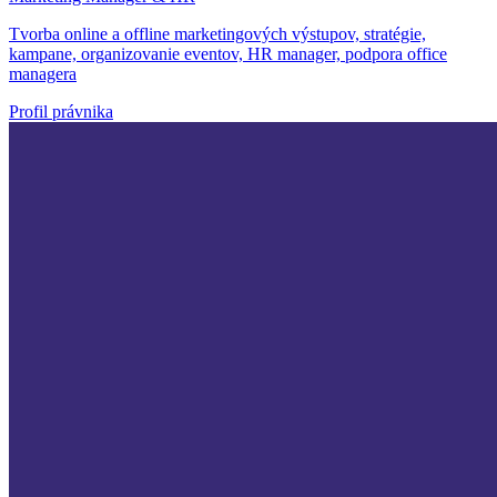
Tvorba online a offline marketingových výstupov, stratégie,
kampane, organizovanie eventov, HR manager, podpora office
managera
Profil právnika