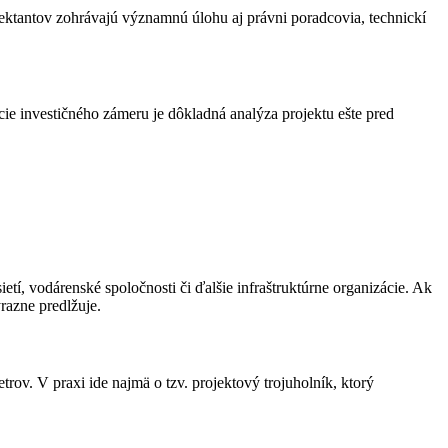
ojektantov zohrávajú významnú úlohu aj právni poradcovia, technickí
e investičného zámeru je dôkladná analýza projektu ešte pred
tí, vodárenské spoločnosti či ďalšie infraštruktúrne organizácie. Ak
razne predlžuje.
ov. V praxi ide najmä o tzv. projektový trojuholník, ktorý