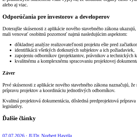
alebo aj viac.
Odporúčania pre investorov a developerov
Doterajšie skúsenosti z aplikácie nového stavebného zákona ukazujú, ž
mali venovať osobitnú pozornosť najmä nasledujúcim aspektom:
dôkladnej analýze realizovateľnosti projektu ešte pred začiat
identifikácii všetkých dotknutých subjektov a ich požiadaviek,
zapojeniu odborníkov (projektantov, právnikov a technických k
kvalitnému a komplexnému spracovaniu projektovej dokumentá
Záver
Prvé skúsenosti z aplikácie nového stavebného zákona naznačujú, že 
prípravu projektov a koordináciu jednotlivých odborníkov.
Kvalitná projektová dokumentácia, dôsledná predprojektová príprav
legislatívy.
Ďalšie články
07.07.2026 · JUDr. Norbert Havrila