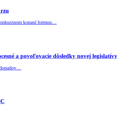
urzu
v konkurznom konaní formou…
esné a povoľovacie dôsledky novej legislatívy
ch dopadov…
ÚC