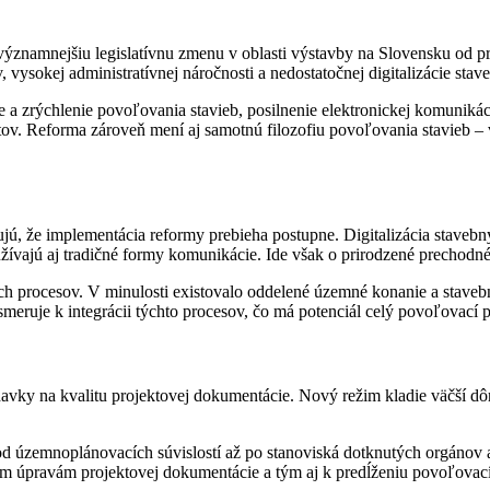
významnejšiu legislatívnu zmenu v oblasti výstavby na Slovensku od 
vysokej administratívnej náročnosti a nedostatočnej digitalizácie sta
ie a zrýchlenie povoľovania stavieb, posilnenie elektronickej komuniká
ktov. Reforma zároveň mení aj samotnú filozofiu povoľovania stavieb – v
jú, že implementácia reformy prebieha postupne. Digitalizácia stavebn
ívajú aj tradičné formy komunikácie. Ide však o prirodzené prechodné 
ocesov. V minulosti existovalo oddelené územné konanie a stavebné 
meruje k integrácii týchto procesov, čo má potenciál celý povoľovací p
avky na kvalitu projektovej dokumentácie. Nový režim kladie väčší d
d územnoplánovacích súvislostí až po stanoviská dotknutých orgánov a 
ým úpravám projektovej dokumentácie a tým aj k predĺženiu povoľovac