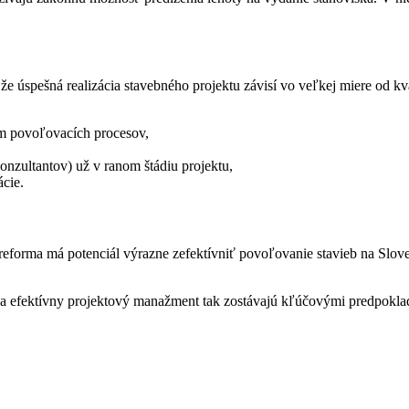
e úspešná realizácia stavebného projektu závisí vo veľkej miere od kval
kom povoľovacích procesov,
onzultantov) už v ranom štádiu projektu,
cie.
reforma má potenciál výrazne zefektívniť povoľovanie stavieb na Slov
a a efektívny projektový manažment tak zostávajú kľúčovými predpokl