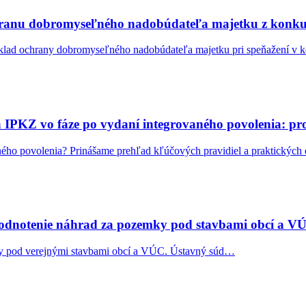
chranu dobromyseľného nadobúdateľa majetku z konk
ýklad ochrany dobromyseľného nadobúdateľa majetku pri speňažení 
IPKZ vo fáze po vydaní integrovaného povolenia: proc
ného povolenia? Prinášame prehľad kľúčových pravidiel a praktický
ehodnotenie náhrad za pozemky pod stavbami obcí a V
y pod verejnými stavbami obcí a VÚC. Ústavný súd…