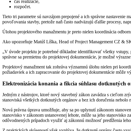
čas realizácie,
rozpočet.
Tieto tri parametre sú navzájom prepojené a ich správne nastavenie m
povoľovania stavby, pretože naň často nadväzujú ďalšie procesy, napr
Úlohou projektového manažmentu je preto nielen koordinácia odborník
Ako upozorňuje Matúš Líška, Head of Project Management CZ & SK v
„V úvode projektu je potrebné dôkladne identifikovať všetky vstupy, p
správne sa premietnu do projektovej dokumentácie, je možné výrazn
Projektový manažment tak zohráva významnú úlohu nielen pri koordinác
požiadaviek a ich zapracovanie do projektovej dokumentácie môže vý
Elektronizácia konania a fikcia súhlasu dotknutých 
Jedným z nástrojov, ktoré nový stavebný zákon zavádza s cieľom zrýc
stanoviská všetkých dotknutých orgánov a bez ich doručenia nebolo
Nová právna úprava umožňuje, aby sa po uplynutí zákonom stanovenej
stanovisko v zákonom ustanovenej lehote, môže sa jeho stanovisko z
odôvodnených prípadoch využiť aj zákonnú možnosť predĺženia lehoty 
Z praktických skúseností však vyplýva, že dotknuté orgány často vyu