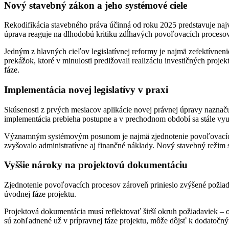
Nový stavebný zákon a jeho systémové ciele
Rekodifikácia stavebného práva účinná od roku 2025 predstavuje naj
úprava reaguje na dlhodobú kritiku zdĺhavých povoľovacích procesov, 
Jedným z hlavných cieľov legislatívnej reformy je najmä zefektívnen
prekážok, ktoré v minulosti predlžovali realizáciu investičných proje
fáze.
Implementácia novej legislatívy v praxi
Skúsenosti z prvých mesiacov aplikácie novej právnej úpravy naznaču
implementácia prebieha postupne a v prechodnom období sa stále využ
Významným systémovým posunom je najmä zjednotenie povoľovacích pr
zvyšovalo administratívne aj finančné náklady. Nový stavebný režim s
Vyššie nároky na projektovú dokumentáciu
Zjednotenie povoľovacích procesov zároveň prinieslo zvýšené požiad
úvodnej fáze projektu.
Projektová dokumentácia musí reflektovať širší okruh požiadaviek – o
sú zohľadnené už v prípravnej fáze projektu, môže dôjsť k dodatočn