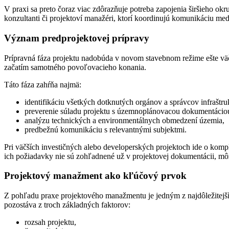
V praxi sa preto čoraz viac zdôrazňuje potreba zapojenia širšieho ok
konzultanti či projektoví manažéri, ktorí koordinujú komunikáciu med
Význam predprojektovej prípravy
Prípravná fáza projektu nadobúda v novom stavebnom režime ešte väč
začatím samotného povoľovacieho konania.
Táto fáza zahŕňa najmä:
identifikáciu všetkých dotknutých orgánov a správcov infraštru
preverenie súladu projektu s územnoplánovacou dokumentácio
analýzu technických a environmentálnych obmedzení územia,
predbežnú komunikáciu s relevantnými subjektmi.
Pri väčších investičných alebo developerských projektoch ide o komple
ich požiadavky nie sú zohľadnené už v projektovej dokumentácii, môž
Projektový manažment ako kľúčový prvok
Z pohľadu praxe projektového manažmentu je jedným z najdôležitejšíc
pozostáva z troch základných faktorov:
rozsah projektu,