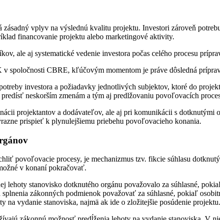
á zásadný vplyv na výslednú kvalitu projektu. Investori zároveň potreb
íklad financovanie projektu alebo marketingové aktivity.
ov, ale aj systematické vedenie investora počas celého procesu prípra
 spoločnosti CBRE, kľúčovým momentom je práve dôsledná príprava p
otreby investora a požiadavky jednotlivých subjektov, ktoré do projektu
e predísť neskorším zmenám a tým aj predlžovaniu povoľovacích proce
ii projektantov a dodávateľov, ale aj pri komunikácii s dotknutými or
razne prispieť k plynulejšiemu priebehu povoľovacieho konania.
orgánov
hliť povoľovacie procesy, je mechanizmus tzv. fikcie súhlasu dotknut
 možné v konaní pokračovať.
 lehoty stanovisko dotknutého orgánu považovalo za súhlasné, pokiaľ
a splnenia zákonných podmienok považovať za súhlasné, pokiaľ osobit
na vydanie stanoviska, najmä ak ide o zložitejšie posúdenie projektu
žívajú zákonnú možnosť predĺženia lehoty na vydanie stanoviska. V nie