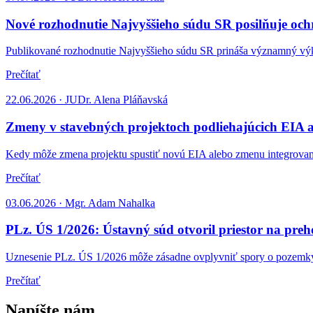
Nové rozhodnutie Najvyššieho súdu SR posilňuje o
Publikované rozhodnutie Najvyššieho súdu SR prináša významný v
Prečítať
22.06.2026 · JUDr. Alena Pláňavská
Zmeny v stavebných projektoch podliehajúcich EIA a 
Kedy môže zmena projektu spustiť novú EIA alebo zmenu integrova
Prečítať
03.06.2026 · Mgr. Adam Nahalka
PLz. ÚS 1/2026: Ústavný súd otvoril priestor na pr
Uznesenie PLz. ÚS 1/2026 môže zásadne ovplyvniť spory o pozemk
Prečítať
Napíšte nám