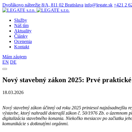
Dvořákovo nábrežie 8/A, 811 02 Bratislava
info@legate.sk
+421 2 6
Služby
Náš tím
Aktuality
Články
Ocenenia
Kontakt
Mám záujem
EN
DE
Nový stavebný zákon 2025: Prvé praktické 
18.03.2026
Nový stavebný zákon účinný od roku 2025 priniesol najzásadnejšiu r
výstavbe, ktorý nahradil doterajší zákon č. 50/1976 Zb. o územnom 
digitalizácia stavebného konania. Niekoľko mesiacov po začiatku jeho
komunikácie s dotknutými orgánmi.