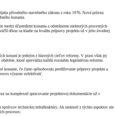
prijatia pôvodného stavebného zákona z roku 1976. Nová právna
vebného konania.
cie medzi účastníkmi konania a odstránenie niektorých procesných
äčší dôraz sa kladie na kvalitu prípravy projektu už v jeho úvodnej
ých konaní je jedným z hlavných cieľov reformy. V praxi však jej
obdobie, ktoré sprevádza každú rozsiahlu legislatívnu reformu.
konanie, čo často spôsobovalo predlžovanie prípravy projektu a
roces výrazne zefektívniť.
ôraz na komplexné spracovanie projektovej dokumentácie už v
správcov technickej infraštruktúry. Ak niektoré z týchto aspektov nie
ích procesov.