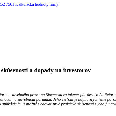
252 7561
Kalkulačka hodnoty firmy
skúsenosti a dopady na investorov
eformu stavebného práva na Slovensku za takmer päť desaťročí. Reform
plánovaní a stavebnom poriadku. Jeho cieľom je najmä zrýchlenie povo
 aplikácie je už možné sledovať prvé praktické skúsenosti s jeho fungo