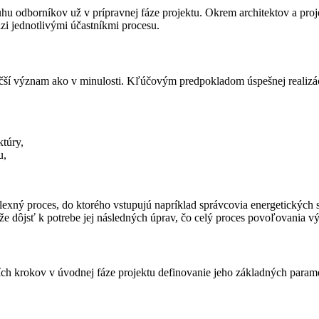
ruhu odborníkov už v prípravnej fáze projektu. Okrem architektov a pr
zi jednotlivými účastníkmi procesu.
ší význam ako v minulosti. Kľúčovým predpokladom úspešnej realizáci
ktúry,
u,
xný proces, do ktorého vstupujú napríklad správcovia energetických sie
e dôjsť k potrebe jej následných úprav, čo celý proces povoľovania vý
h krokov v úvodnej fáze projektu definovanie jeho základných parametr