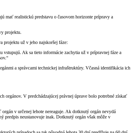
ujú mať realistickú predstavu o časovom horizonte prípravy a
vy projektu.
rojektu už v jeho najskoršej fáze:
 vstupujú. Ak sa tieto informácie zachytia už v prípravnej fáze a
sov.“
gánmi a správcami technickej infraštruktúry. Včasná identifikácia ich
ých orgánov. V predchádzajúcej právnej úprave bolo potrebné získať
 orgán v určenej lehote nereaguje. Ak dotknutý orgán nevydá
ný predpis neustanovuje inak. Dotknutý orgán však môže v
.
ktorých prípadoch sa tak pôvodná lehota 30 dní predlžuje na 60 dní