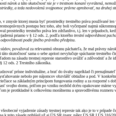
sti nárok a táto skutočnosť nie je v trestnom konaní vyvrátená, nemo
ostriedky, a teda nedovolenú svojpomoc právne aprobovať, na druhej str
o
, v zmysle ktorej musia byť prostriedky trestného práva používané len
trestnoprávnych postupu bez toho, aby boli vyčerpané najmä súkromnop
oval prostriedky trestného práva len zdržanlivo, t.j. len v prípadoch, k
vyjadrená priamo v § 12 ods. 2, podľa ktorého
trestní odpovědnost pacha
í odpovědnosti podle jiného právního předpisu
.
údov, považoval za relevantnú obranu páchateľa, že mal právny nárok
táto skutočnosť sama o sebe apriori nevylučuje spáchanie trestného 
hľadom na zásadu trestnej represie starostlivo uvážiť a zdôvodniť a že 
 § 12 ods. 2 Trestního zákoníka.
sudzovať prísne individuálne, a brať do úvahy napríklad či prenajímat
 vysťahovanie nebolo pre nájomcov obzvlášť obtiažne a pod. V konkré
ečiace sa základným princípom fungovania rodiny a za rozporné s dob
časť svojho domu, pričom po vzniku nezhôd dcéru opakovane márne vy
eľom je protikladné k celkovému morálnemu a spravodlivému rozmeru v
všeobecné vyjadrenie zásady trestnej represie tak ako je to v prípade 
a k tejto zásade prihlásil už aj ÚS SR (napr. nález ÚS SR I.ÚS 316/2