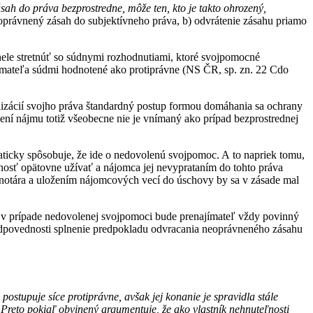
sah do práva bezprostredne, môže ten, kto je takto ohrozený,
oprávnený zásah do subjektívneho práva, b) odvrátenie zásahu priamo
le stretnúť so súdnymi rozhodnutiami, ktoré svojpomocné
jímateľa súdmi hodnotené ako protiprávne (NS ČR, sp. zn. 22 Cdo
izácií svojho práva štandardný postup formou domáhania sa ochrany
ení nájmu totiž všeobecne nie je vnímaný ako prípad bezprostrednej
ticky spôsobuje, že ide o nedovolenú svojpomoc. A to napriek tomu,
nosť opätovne užívať a nájomca jej nevyprataním do tohto práva
i notára a uložením nájomcových vecí do úschovy by sa v zásade mal
a v prípade nedovolenej svojpomoci bude prenajímateľ vždy povinný
odpovednosti splnenie predpokladu odvracania neoprávneného zásahu
ostupuje síce protiprávne, avšak jej konanie je spravidla stále
ť. Preto pokiaľ obvinený argumentuje, že ako vlastník nehnuteľnosti