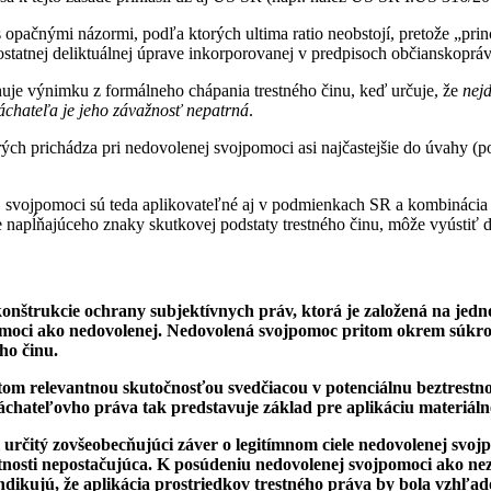
pačnými názormi, podľa ktorých ultima ratio neobstojí, pretože „prin
 ostatnej deliktuálnej úprave inkorporovanej v predpisoch občianskop
uje výnimku z formálneho chápania trestného činu, keď určuje, že
nej
páchateľa je jeho závažnosť nepatrná
.
rých prichádza pri nedovolenej svojpomoci asi najčastejšie do úvahy (
 svojpomoci sú teda aplikovateľné aj v podmienkach SR a kombinácia l
e napĺňajúceho znaky skutkovej podstaty trestného činu, môže vyústiť do
nštrukcie ochrany subjektívnych práv, ktorá je založená na jedno
ojpomoci ako nedovolenej. Nedovolená svojpomoc pritom okrem súk
ho činu.
itom relevantnou skutočnosťou svedčiacou v potenciálnu beztrestn
áchateľovho práva tak predstavuje základ pre aplikáciu materiáln
 určitý zovšeobecňujúci záver o legitímnom ciele nedovolenej svo
estnosti nepostačujúca. K posúdeniu nedovolenej svojpomoci ako n
dikujú, že aplikácia prostriedkov trestného práva by bola vzhľa