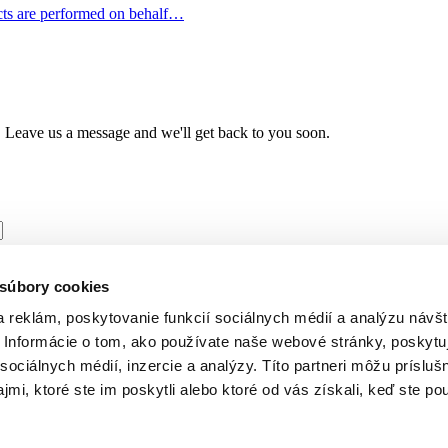
 acts are performed on behalf…
w. Leave us a message and we'll get back to you soon.
 súbory cookies
 reklám, poskytovanie funkcií sociálnych médií a analýzu návšt
Informácie o tom, ako používate naše webové stránky, poskytu
sociálnych médií, inzercie a analýzy. Títo partneri môžu prísluš
mi, ktoré ste im poskytli alebo ktoré od vás získali, keď ste pou
252 7561
Business value calculator