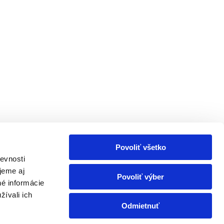
Povoliť všetko
evnosti
jeme aj
Povoliť výber
né informácie
žívali ich
Odmietnuť