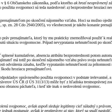
e v § 6 Občianskeho zákonníka, podľa ktorého
ak hrozí neoprávnený zá
 použitia svojpomoci sú teda nasledovné: a) bezprostredne hroziaci ne
prenajímateľom po skončení nájomného vzťahu. Hoci sa možno ojedine
, sp. zn. 28 Cdo 2940/2005), vo všeobecnosti je takéto konanie prena
 práv prenajímateľa, ktorý by mu prakticky znemožňoval použiť k real
nutú situáciu svojpomocne. Prípad nevypratania nehnuteľnosti po skonč
plnené kumulatívne, absencia atribútu bezprostrednosti potom automa
najímateľ má totiž po skončení nájomného vzťahu právo svoju nehnuteľ
osti odvrátenia zásahu, keďže vyprataním nehnuteľnosti za prítomnost
 škodu hroziacu prenajímateľovi.
redpokladov oprávneného použitia svojpomoci v podstate irelevantné, 
a záverov ÚS ČR (I ÚS 3113/13) môže byť z hľadiska trestnoprávnej z
ntnou obranou páchateľa, i keď ide inak o nedovolenú svojpomoc.
lenú svojpomoc, avšak aspoň sleduje legitímny cieľ súladný s právom, p
 jednak postupuje, avšak je protiprávny aj stav, ktorý sa snaží nastoli