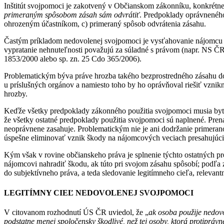
Inštitút svojpomoci je zakotvený v Občianskom zákonníku, konkrétn
primeraným spôsobom zásah sám odvrátiť
. Predpoklady oprávneného
ohrozeným účastníkom, c) primeraný spôsob odvrátenia zásahu.
Častým príkladom nedovolenej svojpomoci je vysťahovanie nájomcu 
vypratanie nehnuteľnosti považujú za súladné s právom (napr. NS ČR
1853/2000 alebo sp. zn. 25 Cdo 365/2006).
Problematickým býva práve hrozba takého bezprostredného zásahu do
u príslušných orgánov a namiesto toho by ho oprávňoval riešiť vznik
hrozby.
Keďže všetky predpoklady zákonného použitia svojpomoci musia byť s
že všetky ostatné predpoklady použitia svojpomoci sú naplnené. Pre
neoprávnene zasahuje. Problematickým nie je ani dodržanie primeran
úspešne eliminovať vznik škody na nájomcových veciach presahujúci
Kým však v rovine občianskeho práva je splnenie týchto ostatných p
nájomcovi nahradiť škodu, ak túto pri svojom zásahu spôsobí; podľ
do subjektívneho práva, a teda sledovanie legitímneho cieľa, releva
LEGITÍMNY CIEĽ NEDOVOLENEJ SVOJPOMOCI
V citovanom rozhodnutí ÚS ČR uviedol, že „
ak osoba použije nedovo
podstatne menej spoločensky škodlivé, než tej osoby, ktorá protiprávne