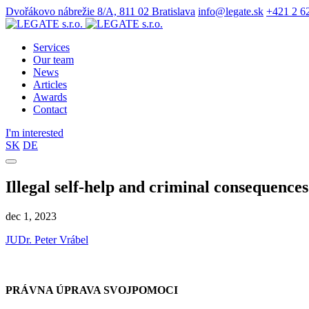
Dvořákovo nábrežie 8/A, 811 02 Bratislava
info@legate.sk
+421 2 6
Services
Our team
News
Articles
Awards
Contact
I'm interested
SK
DE
Illegal self-help and criminal consequences
dec 1, 2023
JUDr. Peter Vrábel
PRÁVNA ÚPRAVA SVOJPOMOCI