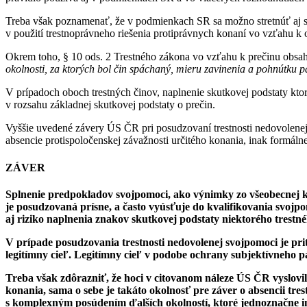
Treba však poznamenať, že v podmienkach SR sa možno stretnúť aj s o
v použití trestnoprávneho riešenia protiprávnych konaní vo vzťahu k
Okrem toho, § 10 ods. 2 Trestného zákona vo vzťahu k prečinu obsah
okolnosti, za ktorých bol čin spáchaný, mieru zavinenia a pohnútku 
V prípadoch oboch trestných činov, naplnenie skutkovej podstaty kto
v rozsahu základnej skutkovej podstaty o prečin.
Vyššie uvedené závery ÚS ČR pri posudzovaní trestnosti nedovolenej
absencie protispoločenskej závažnosti určitého konania, inak formáln
ZÁVER
Splnenie predpokladov svojpomoci, ako výnimky zo všeobecnej ko
je posudzovaná prísne, a často vyúsťuje do kvalifikovania sv
aj riziko naplnenia znakov skutkovej podstaty niektorého trestné
V prípade posudzovania trestnosti nedovolenej svojpomoci je pr
legitímny cieľ. Legitímny cieľ v podobe ochrany subjektívneho p
Treba však zdôrazniť, že hoci v citovanom náleze ÚS ČR vyslovil
konania, sama o sebe je takáto okolnosť pre záver o absencii tr
s komplexným posúdením ďalších okolností, ktoré jednoznačne in