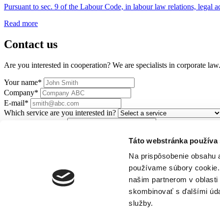
Pursuant to sec. 9 of the Labour Code, in labour law relations, legal
Read more
Contact us
Are you interested in cooperation? We are specialists in corporate la
Your name*
Company*
E-mail*
Which service are you interested in?
Táto webstránka používa
Leave us a message
Na prispôsobenie obsahu a
I consent to
the processing of personal data
Send
používame súbory cookie. 
našim partnerom v oblasti 
skombinovať s ďalšími údaj
Dvořákovo nábrežie 8/A, 811 02 Bratislava
info@legate.sk
+421 2 6
Services
služby.
Contact