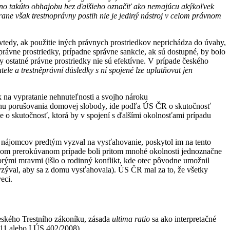
žno takúto obhajobu bez ďalšieho označiť ako nemajúcu akýkoľvek
ane však trestnoprávny postih nie je jediný nástroj v celom právnom
 vtedy, ak použitie iných právnych prostriedkov neprichádza do úvahy,
rávne prostriedky, prípadne správne sankcie, ak sú dostupné, by bolo
edy ostatné právne prostriedky nie sú efektívne. V prípade českého
tele a trestněprávní důsledky s ní spojené lze uplatňovat jen
 na vypratanie nehnuteľnosti a svojho nároku
činu porušovania domovej slobody, ide podľa ÚS ČR o skutočnosť
ide o skutočnosť, ktorá by v spojení s ďalšími okolnosťami prípadu
eľ nájomcov predtým vyzval na vysťahovanie, poskytol im na tento
tnom prerokúvanom prípade boli pritom mnohé okolnosti jednoznačne
rými mravmi (išlo o rodinný konflikt, kde otec pôvodne umožnil
zýval, aby sa z domu vysťahovala). ÚS ČR mal za to, že všetky
eci.
českého Trestního zákoníku, zásada
ultima ratio
sa ako interpretačné
011 alebo I.ÚS 402/2008).