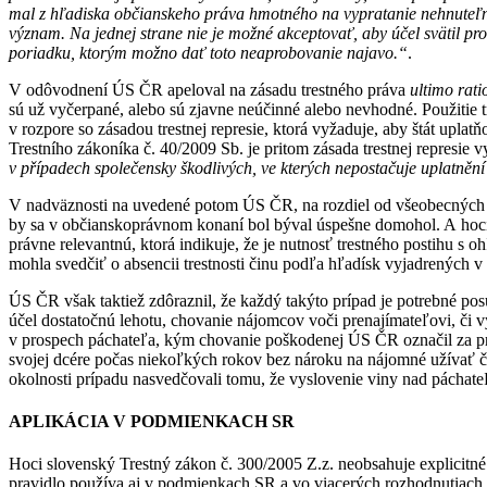
mal z hľadiska občianskeho práva hmotného na vypratanie nehnuteľno
význam. Na jednej strane nie je možné akceptovať, aby účel svätil pr
poriadku, ktorým možno dať toto neaprobovanie najavo.“
.
V odôvodnení ÚS ČR apeloval na zásadu trestného práva
ultimo rati
sú už vyčerpané, alebo sú zjavne neúčinné alebo nevhodné. Použitie 
v rozpore so zásadou trestnej represie, ktorá vyžaduje, aby štát uplatň
Trestního zákoníka č. 40/2009 Sb. je pritom zásada trestnej represie 
v případech společensky škodlivých, ve kterých nepostačuje uplatněn
V nadväznosti na uvedené potom ÚS ČR, na rozdiel od všeobecných s
by sa v občianskoprávnom konaní bol býval úspešne domohol. A hoci 
právne relevantnú, ktorá indikuje, že je nutnosť trestného postihu s o
mohla svedčiť o absencii trestnosti činu podľa hľadísk vyjadrených v
ÚS ČR však taktiež zdôraznil, že každý takýto prípad je potrebné po
účel dostatočnú lehotu, chovanie nájomcov voči prenajímateľovi, či
v prospech páchateľa, kým chovanie poškodenej ÚS ČR označil za pri
svojej dcére počas niekoľkých rokov bez nároku na nájomné užívať 
okolnosti prípadu nasvedčovali tomu, že vyslovenie viny nad páchat
APLIKÁCIA V PODMIENKACH SR
Hoci slovenský Trestný zákon č. 300/2005 Z.z. neobsahuje explicitné 
pravidlo používa aj v podmienkach SR a vo viacerých rozhodnutiach s