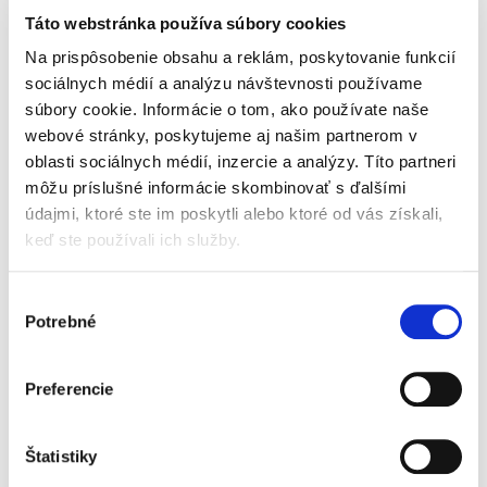
Táto webstránka používa súbory cookies
Financovanie bolo úspešne uzavreté na prelome júna
Na prispôsobenie obsahu a reklám, poskytovanie funkcií
a júla 2025.
sociálnych médií a analýzu návštevnosti používame
súbory cookie. Informácie o tom, ako používate naše
Ďakujeme kolegom Norbert Havrila a Henrieta
webové stránky, poskytujeme aj našim partnerom v
Selecka za ich profesionálny prístup, odborné
oblasti sociálnych médií, inzercie a analýzy. Títo partneri
môžu príslušné informácie skombinovať s ďalšími
nasadenie a výbornú prácu na tejto transakcii.
údajmi, ktoré ste im poskytli alebo ktoré od vás získali,
Hľadáte právne poradenstvo pri financovaní,
keď ste používali ich služby.
akvizíciách alebo real estate projektoch?
Výber
Kontaktujte
LEGATE
— radi vám pomôžeme aj pri
Potrebné
súhlasu
komplexných a viacúrovňových transakciách.
Preferencie
Štatistiky
Ďalšie aktuality