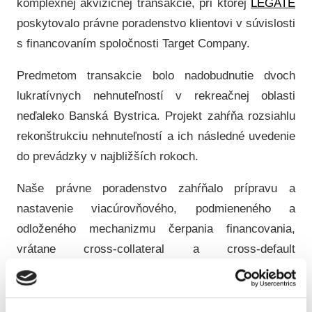
komplexnej akvizičnej transakcie, pri ktorej
LEGATE
poskytovalo právne poradenstvo klientovi v súvislosti
s financovaním spoločnosti Target Company.
Predmetom transakcie bolo nadobudnutie dvoch
lukratívnych nehnuteľností v rekreačnej oblasti
neďaleko Banská Bystrica. Projekt zahŕňa rozsiahlu
rekonštrukciu nehnuteľností a ich následné uvedenie
do prevádzky v najbližších rokoch.
Naše právne poradenstvo zahŕňalo prípravu a
nastavenie viacúrovňového, podmieneného a
odloženého mechanizmu čerpania financovania,
vrátane cross-collateral a cross-default
mechanizmov. Transakcia bola špecifická aj svojou
štruktúrou, keďže zahŕňala koordináciu štyroch
zúčastnených strán.