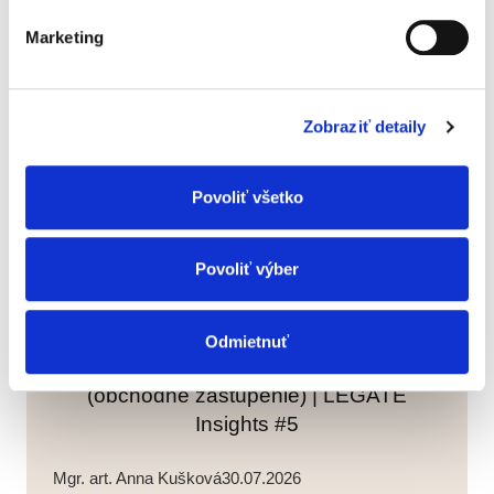
Marketing
LEGAL NEWS
AI Act: Od augusta 2026 sa začínajú
Zobraziť detaily
uplatňovať ďalšie povinnosti. Čo to
znamená pre firmy?
Povoliť všetko
legate
06.08.2026
Povoliť výber
LEGATE INSIGHTS PODCAST
Odmietnuť
Kedy máte nárok na odstupné
(obchodné zastúpenie) | LEGATE
Insights #5
Mgr. art. Anna Kušková
30.07.2026