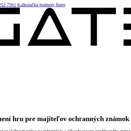
252 7561
Kalkulačka hodnoty firmy
mení hru pre majiteľov ochranných známok