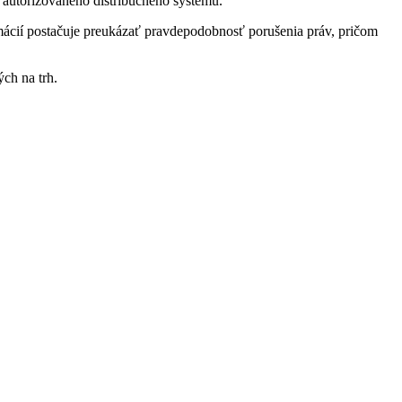
autorizovaného distribučného systému.
rmácií postačuje preukázať pravdepodobnosť porušenia práv, pričom
ch na trh.