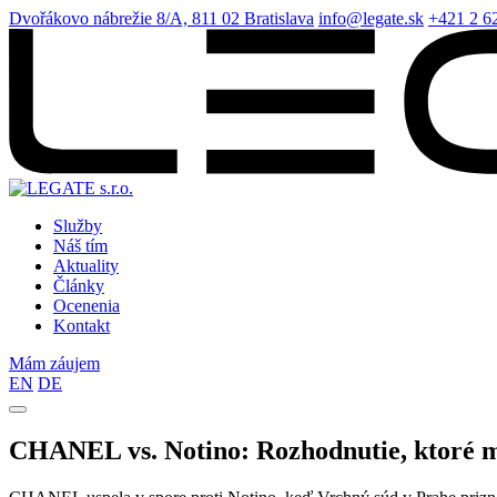
Dvořákovo nábrežie 8/A, 811 02 Bratislava
info@legate.sk
+421 2 6
Služby
Náš tím
Aktuality
Články
Ocenenia
Kontakt
Mám záujem
EN
DE
CHANEL vs. Notino: Rozhodnutie, ktoré 