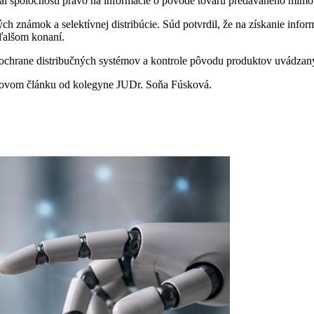
l spoločnosti právo na informácie o pôvode tovaru predávaného mimo 
 známok a selektívnej distribúcie. Súd potvrdil, že na získanie info
ďalšom konaní.
 ochrane distribučných systémov a kontrole pôvodu produktov uvádzaný
 novom článku od kolegyne JUDr. Soňa Fúsková.