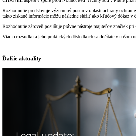
CHANEL uspela v spore proti Notino, keď Vrchný súd v Prahe prizna
Rozhodnutie predstavuje významný posun v oblasti ochrany ochranných
takto získané informácie môžu následne slúžiť ako kľúčový dôkaz v 
Rozhodnutie zároveň posilňuje právne nástroje majiteľov značiek pri
Viac o rozsudku a jeho praktických dôsledkoch sa dočítate v našom
Ďalšie aktuality