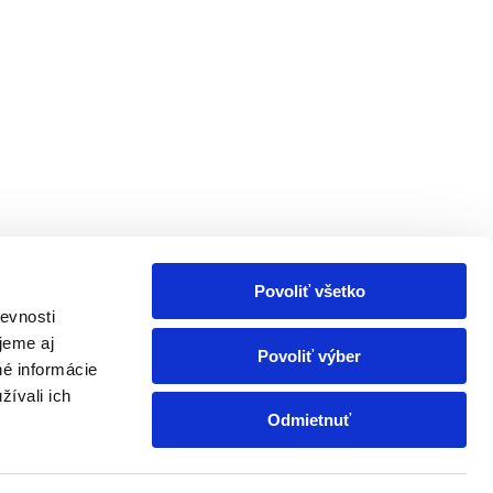
Povoliť všetko
evnosti
jeme aj
Povoliť výber
né informácie
žívali ich
Odmietnuť