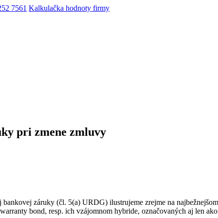
252 7561
Kalkulačka hodnoty firmy
uky pri zmene zmluvy
j bankovej záruky (čl. 5(a) URDG) ilustrujeme zrejme na najbežnejšo
i warranty bond, resp. ich vzájomnom hybride, označovaných aj len ak