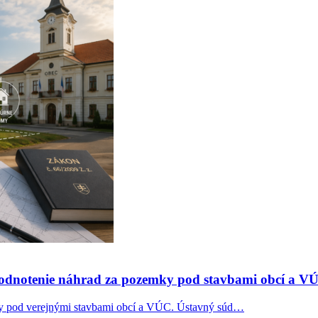
ehodnotenie náhrad za pozemky pod stavbami obcí a V
y pod verejnými stavbami obcí a VÚC. Ústavný súd…