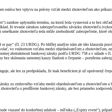
om ostáva bez vplyvu na právny vzťah medzi zhotoviteľom ako príkaz
m“) zanikne uplynutím termínu, na ktorú bola vystavená a to bez ohľ
klad, že trvanie zárukou zabezpečovaného záväzku zhotoviteľa (vykonan
 či omeškanie zhotoviteľa teda môže znehodnotiť zabezpečenie, ktoré 
 or pay“ (čl. 23 URDG). Po bližšej analýze nám ale táto klauzula pra
volať, vo vnútornom vzťahu medzi objednávateľom a zhotoviteľom, neo
amotnej abstraktnosti bankovej záruky podľa URDG 758 a v súlade s čl.
tiny bez skúmania samotnej kauzy žiadosti o čerpanie – porušenia za
guje, ale len za predpokladu, že inak beneficient je už oprávnený čer
 záruky zo zmluvného vzťahu medzi objednávateľom a zhotoviteľom a ba
 zhotoviteľa o predĺženie bankovej záruky, ale bez priameho zodpoved
bude viazané do konkrétnej udalosti – míľnika („Expiry event“), prípad