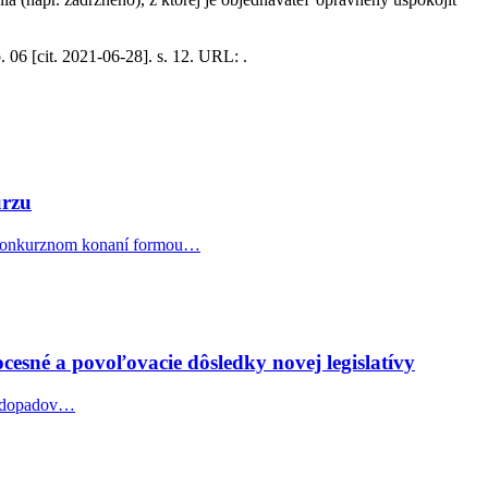
 06 [cit. 2021-06-28]. s. 12. URL: .
urzu
v konkurznom konaní formou…
esné a povoľovacie dôsledky novej legislatívy
ch dopadov…