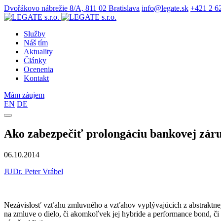
Dvořákovo nábrežie 8/A, 811 02 Bratislava
info@legate.sk
+421 2 6
Služby
Náš tím
Aktuality
Články
Ocenenia
Kontakt
Mám záujem
EN
DE
Ako zabezpečiť prolongáciu bankovej zár
06.10.2014
JUDr. Peter Vrábel
Nezávislosť vzťahu zmluvného a vzťahov vyplývajúcich z abstraktne
na zmluve o dielo, či akomkoľvek jej hybride a performance bond, č