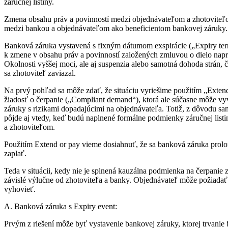
záručnej listiny.
Zmena obsahu práv a povinností medzi objednávateľom a zhotoviteľ
medzi bankou a objednávateľom ako beneficientom bankovej záruky.
Banková záruka vystavená s fixným dátumom exspirácie („Expiry ter
k zmene v obsahu práv a povinností založených zmluvou o dielo naprí
Okolnosti vyššej moci, ale aj suspenzia alebo samotná dohoda strán,
sa zhotoviteľ zaviazal.
Na prvý pohľad sa môže zdať, že situáciu vyriešime použitím „Extend
žiadosť o čerpanie („Compliant demand“), ktorá ale súčasne môže vy
záruky s rizikami dopadajúcimi na objednávateľa. Totiž, z dôvodu s
pôjde aj vtedy, keď budú naplnené formálne podmienky záručnej lis
a zhotoviteľom.
Použitím Extend or pay vieme dosiahnuť, že sa banková záruka prolon
zaplať.
Teda v situácii, kedy nie je splnená kauzálna podmienka na čerpanie
závislé výlučne od zhotoviteľa a banky. Objednávateľ môže požiadať
vyhovieť.
A. Banková záruka s Expiry event:
Prvým z riešení môže byť vystavenie bankovej záruky, ktorej trvanie 