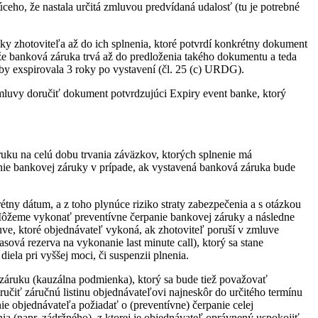
eho, že nastala určitá zmluvou predvídaná udalosť (tu je potrebné
y zhotoviteľa až do ich splnenia, ktoré potvrdí konkrétny dokument
že banková záruka trvá až do predloženia takého dokumentu a teda
by exspirovala 3 roky po vystavení (čl. 25 (c) URDG).
luvy doručiť dokument potvrdzujúci Expiry event banke, ktorý
uku na celú dobu trvania záväzkov, ktorých splnenie má
nie bankovej záruky v prípade, ak vystavená banková záruka bude
ny dátum, a z toho plynúce riziko straty zabezpečenia a s otázkou
. Môžeme vykonať preventívne čerpanie bankovej záruky a následne
e, ktoré objednávateľ vykoná, ak zhotoviteľ poruší v zmluve
vá rezerva na vykonanie last minute call), ktorý sa stane
ela pri vyššej moci, či suspenzii plnenia.
záruku (kauzálna podmienka), ktorý sa bude tiež považovať
učiť záručnú listinu objednávateľovi najneskôr do určitého termínu
nie objednávateľa požiadať o (preventívne) čerpanie celej
ia (napr. zádržného), z ktorej je objednávateľ oprávnený uspokojiť