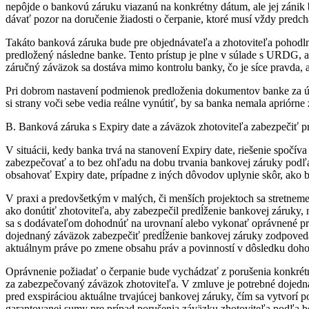
nepôjde o bankovú záruku viazanú na konkrétny dátum, ale jej zánik 
dávať pozor na doručenie žiadosti o čerpanie, ktoré musí vždy pred
Takáto banková záruka bude pre objednávateľa a zhotoviteľa pohodln
predložený následne banke. Tento prístup je plne v súlade s URDG, a
záručný záväzok sa dostáva mimo kontrolu banky, čo je síce pravda, 
Pri dobrom nastavení podmienok predloženia dokumentov banke za ú
si strany voči sebe vedia reálne vynútiť, by sa banka nemala apriórn
B. Banková záruka s Expiry date a záväzok zhotoviteľa zabezpečiť pr
V situácii, kedy banka trvá na stanovení Expiry date, riešenie spo
zabezpečovať a to bez ohľadu na dobu trvania bankovej záruky podľa
obsahovať Expiry date, prípadne z iných dôvodov uplynie skôr, ako 
V praxi a predovšetkým v malých, či menších projektoch sa stretneme
ako donútiť zhotoviteľa, aby zabezpečil predĺženie bankovej záruky,
sa s dodávateľom dohodnúť na urovnaní alebo vykonať oprávnené pre
dojednaný záväzok zabezpečiť predĺženie bankovej záruky zodpovedajú
aktuálnym práve po zmene obsahu práv a povinností v dôsledku dohody 
Oprávnenie požiadať o čerpanie bude vychádzať z porušenia konkrét
za zabezpečovaný záväzok zhotoviteľa. V zmluve je potrebné dojednať
pred exspiráciou aktuálne trvajúcej bankovej záruky, čím sa vytvorí p
garantovanej sumy pre prípad porušenia záväzku zhotoviteľa podľa bod