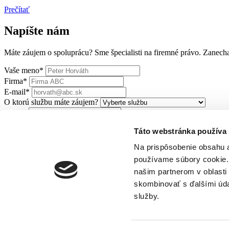
Prečítať
Napíšte nám
Máte záujem o spoluprácu? Sme špecialisti na firemné právo. Zanec
Vaše meno*
Firma*
E-mail*
O ktorú službu máte záujem?
Táto webstránka používa
Správa
Na prispôsobenie obsahu a
Súhlasím so
spracovaním osobných údajov
používame súbory cookie. 
Odoslať
našim partnerom v oblasti 
skombinovať s ďalšími údaj
Dvořákovo nábrežie 8/A, 811 02 Bratislava
info@legate.sk
+421 2 6
služby.
Služby
Kontakt
Aktuality
Náš tím