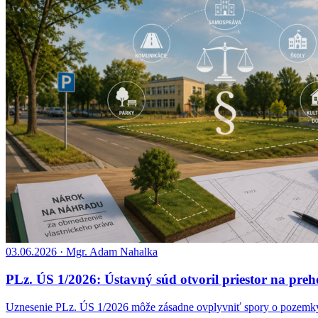
03.06.2026 · Mgr. Adam Nahalka
PLz. ÚS 1/2026: Ústavný súd otvoril priestor na pr
Uznesenie PLz. ÚS 1/2026 môže zásadne ovplyvniť spory o pozemk