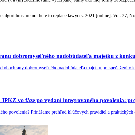
algorithms are not here to replace lawyers. 2021 [online]. Vol. 27, No.
chranu dobromyseľného nadobúdateľa majetku z konk
ýklad ochrany dobromyseľného nadobúdateľa majetku pri speňažení 
IPKZ vo fáze po vydaní integrovaného povolenia: proc
ného povolenia? Prinášame prehľad kľúčových pravidiel a praktický