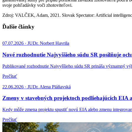
svoje pohľadávky voči zhotoviteľovi.
Zdroj: VALČEK, Adam, 2021. Slovak Spectator: Artificial intelligence 
Ďalšie články
07.07.2026 · JUDr. Norbert Havrila
Nové rozhodnutie Najvyššieho súdu SR posilňuje o
Publikované rozhodnutie Najvyššieho súdu SR prináša významný v
Prečítať
22.06.2026 · JUDr. Alena Pláňavská
Zmeny v stavebných projektoch podliehajúcich EIA a 
Kedy môže zmena projektu spustiť novú EIA alebo zmenu integrova
Prečítať