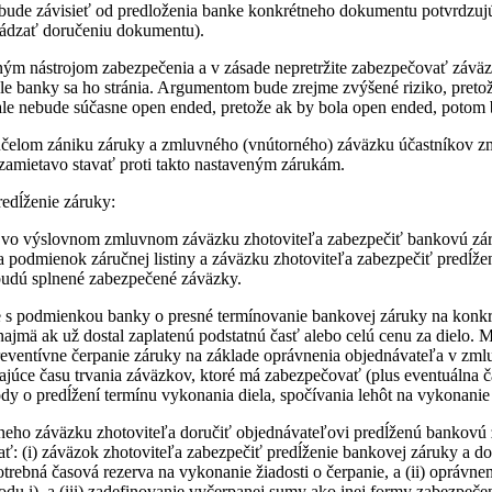
bude závisieť od predloženia banke konkrétneho dokumentu potvrdzujúc
chádzať doručeniu dokumentu).
ým nástrojom zabezpečenia a v zásade nepretržite zabezpečovať záväzk
le banky sa ho stránia. Argumentom bude zrejme zvýšené riziko, preto
ale nebude súčasne open ended, pretože ak by bola open ended, potom 
čelom zániku záruky a zmluvného (vnútorného) záväzku účastníkov zm
e zamietavo stavať proti takto nastaveným zárukám.
edĺženie záruky:
číva vo výslovnom zmluvnom záväzku zhotoviteľa zabezpečiť bankovú zár
 podmienok záručnej listiny a záväzku zhotoviteľa zabezpečiť predĺže
budú splnené zabezpečené záväzky.
 s podmienkou banky o presné termínovanie bankovej záruky na konkrét
 najmä ak už dostal zaplatenú podstatnú časť alebo celú cenu za dielo
ventívne čerpanie záruky na základe oprávnenia objednávateľa v zmluv
ce času trvania záväzkov, ktoré má zabezpečovať (plus eventuálna časo
o predĺžení termínu vykonania diela, spočívania lehôt na vykonanie di
neho záväzku zhotoviteľa doručiť objednávateľovi predĺženú bankovú 
: (i) záväzok zhotoviteľa zabezpečiť predĺženie bankovej záruky a dor
otrebná časová rezerva na vykonanie žiadosti o čerpanie, a (ii) oprávne
u i), a (iii) zadefinovanie vyčerpanej sumy ako inej formy zabezpečen