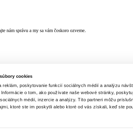
hajte nám správu a my sa vám čoskoro ozveme.
 súbory cookies
 reklám, poskytovanie funkcií sociálnych médií a analýzu návšt
Informácie o tom, ako používate naše webové stránky, poskytu
sociálnych médií, inzercie a analýzy. Títo partneri môžu prísluš
mi, ktoré ste im poskytli alebo ktoré od vás získali, keď ste pou
252 7561
Kalkulačka hodnoty firmy