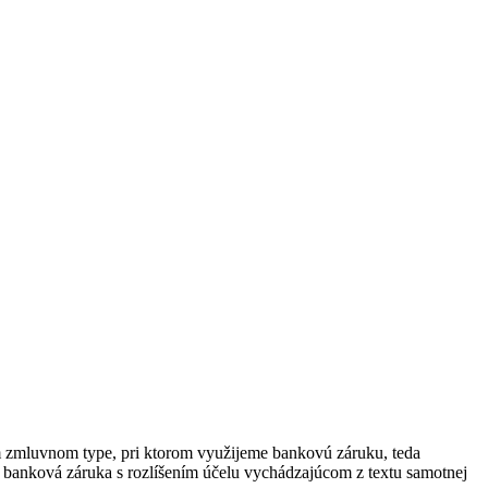
m zmluvnom type, pri ktorom využijeme bankovú záruku, teda
o banková záruka s rozlíšením účelu vychádzajúcom z textu samotnej