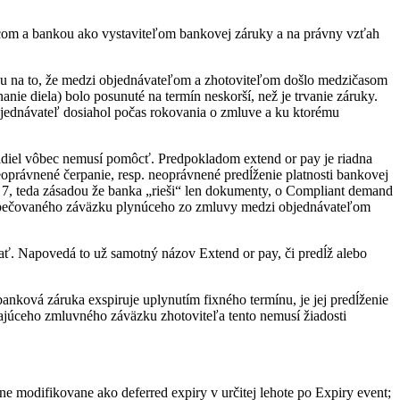
com a bankou ako vystaviteľom bankovej záruky a na právny vzťah
adu na to, že medzi objednávateľom a zhotoviteľom došlo medzičasom
ie diela) bolo posunuté na termín neskorší, než je trvanie záruky.
objednávateľ dosiahol počas rokovania o zmluve a ku ktorému
vidiel vôbec nemusí pomôcť. Predpokladom extend or pay je riadna
právnené čerpanie, resp. neoprávnené predĺženie platnosti bankovej
 7, teda zásadou že banka „rieši“ len dokumenty, o Compliant demand
bezpečovaného záväzku plynúceho zo zmluvy medzi objednávateľom
pať. Napovedá to už samotný názov Extend or pay, či predĺž alebo
nková záruka exspiruje uplynutím fixného termínu, je jej predĺženie
ajúceho zmluvného záväzku zhotoviteľa tento nemusí žiadosti
ne modifikovane ako deferred expiry v určitej lehote po Expiry event;