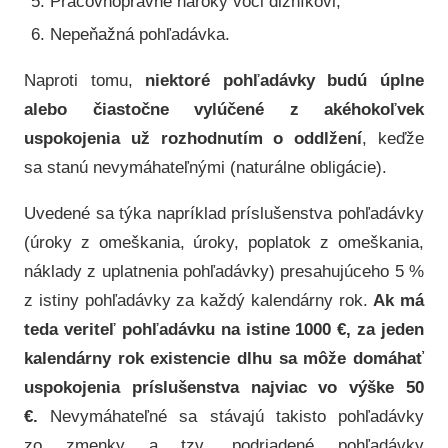
Pracovnoprávne nároky voči dlžníkovi;
Nepeňažná pohľadávka.
Naproti tomu,
niektoré pohľadávky budú úplne
alebo čiastočne vylúčené z akéhokoľvek
uspokojenia už rozhodnutím o oddlžení
, keďže
sa stanú nevymáhateľnými (naturálne obligácie).
Uvedené sa týka napríklad príslušenstva pohľadávky
(úroky z omeškania, úroky, poplatok z omeškania,
náklady z uplatnenia pohľadávky) presahujúceho 5 %
z istiny pohľadávky za každý kalendárny rok.
Ak má
teda veriteľ pohľadávku na istine 1000 €, za jeden
kalendárny rok existencie dlhu sa môže domáhať
uspokojenia príslušenstva najviac vo výške 50
€.
Nevymáhateľné sa stávajú takisto pohľadávky
zo zmenky a tzv. podriadené pohľadávky