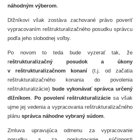
náhodným výberom
.
Dlžníkovi však zostáva zachované právo poveriť
vypracovaním reštrukturalizačného posudku správcu
podľa jeho slobodnej voľby.
Po novom to teda bude vyzerať tak, že
r
eštrukturalizačný posudok a úkony
v reštrukturalizačnom konaní
(t.j. od začatia
reštrukturalizačného konania do povolenia
reštrukturalizácie)
bude vykonávať správca určený
dlžníkom
.
Po povolení reštrukturalizácie
sa však
ujme jej vedenia a vypracovania reštrukturalizačného
plánu
správca náhodne vybraný súdom
.
Zmluva upravujúca odmenu za vypracovanie
posudku a za poskytovanie súčinnosti