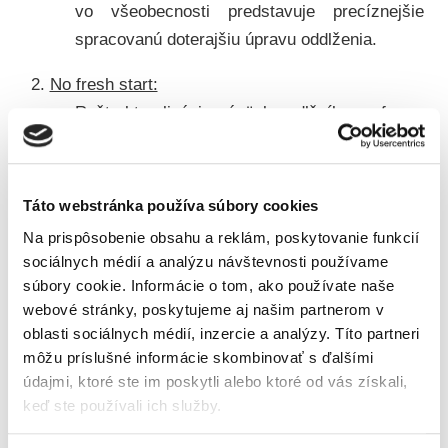
vo všeobecnosti predstavuje precíznejšie
spracovanú doterajšiu úpravu oddlženia.
No fresh start:
Reštrukturalizácia záväzkov dlžníka vo forme
splátkového kalendára určeného súdom;
Ide o alternatívu pre dlžníkov, ktorí majú alebo
budú mať dostatok prostriedkov
Táto webstránka používa súbory cookies
na uspokojenie svojich veriteľov a svoj úpadok
Na prispôsobenie obsahu a reklám, poskytovanie funkcií
podchytili včas;
sociálnych médií a analýzu návštevnosti používame
súbory cookie. Informácie o tom, ako používate naše
Tomuto konceptu bude zodpovedať
webové stránky, poskytujeme aj našim partnerom v
tzv.
oddlženie splátkovým kalendárom
.
oblasti sociálnych médií, inzercie a analýzy. Títo partneri
môžu príslušné informácie skombinovať s ďalšími
Obe konania môžu byť iniciované len dlžníkom, ktorý
údajmi, ktoré ste im poskytli alebo ktoré od vás získali,
je fyzickou osobou, bez ohľadu na to, či ide
keď ste používali ich služby.
o podnikateľa alebo nie.
Dlžník musí byť platobne