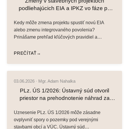
Zmeny v stavebných projektoch
podliehajúcich EIA a IPKZ vo fáze po
vydaní integrovaného povolenia:
Kedy môže zmena projektu spustiť novú EIA
procesné a povoľovacie dôsledky novej
alebo zmenu integrovaného povolenia?
legislatívy
Prinášame prehľad kľúčových pravidiel a
praktických dopadov…
PREČÍTAŤ
03.06.2026 · Mgr. Adam Nahalka
PLz. ÚS 1/2026: Ústavný súd otvoril
priestor na prehodnotenie náhrad za
pozemky pod stavbami obcí a VÚC
Uznesenie PLz. ÚS 1/2026 môže zásadne
ovplyvniť spory o pozemky pod verejnými
stavbami obcí a VÚC. Ústavný súd…