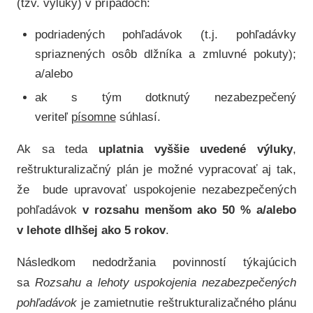
(tzv. výluky) v prípadoch:
podriadených pohľadávok (t.j. pohľadávky
spriaznených osôb dlžníka a zmluvné pokuty);
a/alebo
ak s tým dotknutý nezabezpečený
veriteľ
písomne
súhlasí.
Ak sa teda
uplatnia vyššie uvedené výluky
,
reštrukturalizačný plán je možné vypracovať aj tak,
že bude upravovať uspokojenie nezabezpečených
pohľadávok
v rozsahu menšom ako 50 % a/alebo
v lehote dlhšej ako 5 rokov
.
Následkom nedodržania povinností týkajúcich
sa
Rozsahu a lehoty uspokojenia nezabezpečených
pohľadávok
je zamietnutie reštrukturalizačného plánu