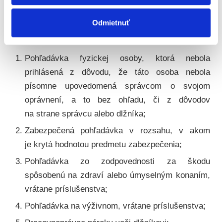
V prípade oboch spôsobov oddlženia je dôležité, že
veritelia sa nemusia obávať nevymáhateľnosti alebo
Odmietnuť
obmedzenia uspokojenia nasledovných pohľadávok:
Pohľadávka fyzickej osoby, ktorá nebola
prihlásená z dôvodu, že táto osoba nebola
písomne upovedomená správcom o svojom
oprávnení, a to bez ohľadu, či z dôvodov
na strane správcu alebo dlžníka;
Zabezpečená pohľadávka v rozsahu, v akom
je krytá hodnotou predmetu zabezpečenia;
Pohľadávka zo zodpovednosti za škodu
spôsobenú na zdraví alebo úmyselným konaním,
vrátane príslušenstva;
Pohľadávka na výživnom, vrátane príslušenstva;