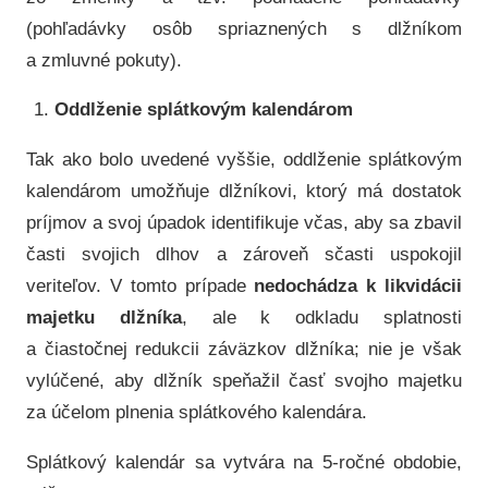
(pohľadávky osôb spriaznených s dlžníkom
a zmluvné pokuty).
Oddlženie splátkovým kalendárom
Tak ako bolo uvedené vyššie, oddlženie splátkovým
kalendárom umožňuje dlžníkovi, ktorý má dostatok
príjmov a svoj úpadok identifikuje včas, aby sa zbavil
časti svojich dlhov a zároveň sčasti uspokojil
veriteľov. V tomto prípade
nedochádza k likvidácii
majetku dlžníka
, ale k odkladu splatnosti
a čiastočnej redukcii záväzkov dlžníka; nie je však
vylúčené, aby dlžník speňažil časť svojho majetku
za účelom plnenia splátkového kalendára.
Splátkový kalendár sa vytvára na 5-ročné obdobie,