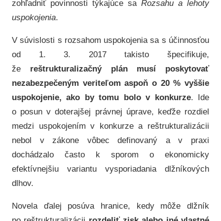
zohľadniť povinnosti týkajúce sa
Rozsahu a lehoty
uspokojenia
.
V súvislosti s rozsahom uspokojenia sa s účinnosťou
od 1. 3. 2017 takisto špecifikuje,
že
reštrukturalizačný plán musí poskytovať
nezabezpečeným veriteľom aspoň o 20 % vyššie
uspokojenie, ako by tomu bolo v konkurze
. Ide
o posun v doterajšej právnej úprave, keďže rozdiel
medzi uspokojením v konkurze a reštrukturalizácii
nebol v zákone vôbec definovaný a v praxi
dochádzalo často k sporom o ekonomicky
efektívnejšiu variantu vysporiadania dlžníkových
dlhov.
Novela ďalej posúva hranice, kedy môže dlžník
po reštrukturalizácii
rozdeliť zisk alebo iné vlastné