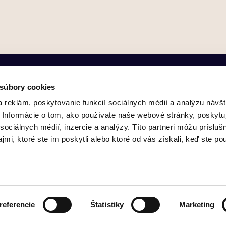
 súbory cookies
 reklám, poskytovanie funkcií sociálnych médií a analýzu návšt
Informácie o tom, ako používate naše webové stránky, poskytu
sociálnych médií, inzercie a analýzy. Títo partneri môžu prísluš
Služby
Kontakt
Aktuality
Náš tím
Články
mi, ktoré ste im poskytli alebo ktoré od vás získali, keď ste pou
referencie
Štatistiky
Marketing
026 All rights reserved. LEGATE s.r.o., advokátska kancelária Bratis