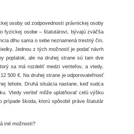
ickej osoby od zodpovednosti právnickej osoby
ebo fyzickej osobe – štatutárovi, bývajú zväčša
tencia dlhu sama o sebe neznamená trestný čin.
riedky. Jednou z tých možností je podať návrh
y poplatok, ale na druhej strane sú tam dve
torý sa má rozdeliť medzi veriteľov, a vtedy,
 12 500 €. Na druhej strane je odporovateľnosť
čnej lehote. Druhá situácia nastane, keď sudca
ku. Vtedy veriteľ môže uplatňovať celú výšku
o prípade škoda, ktorú spôsobil práve štatutár
á iné možnosti?