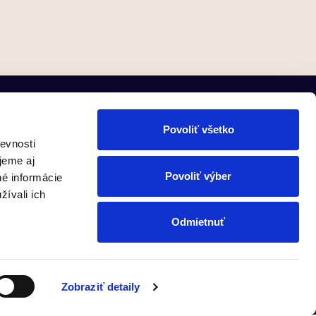
Povoliť všetko
evnosti
jeme aj
Povoliť výber
né informácie
LinkedIn
žívali ich
Zásady ochrany osobných údajov
Odmietnuť
Zobraziť detaily
lava