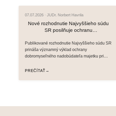
07.07.2026 · JUDr. Norbert Havrila
Nové rozhodnutie Najvyššieho súdu
SR posilňuje ochranu
dobromyseľného nadobúdateľa
Publikované rozhodnutie Najvyššieho súdu SR
majetku z konkurzu
prináša významný výklad ochrany
dobromyseľného nadobúdateľa majetku pri
speňažení v konkurznom konaní formou…
PREČÍTAŤ