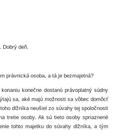
. Dobrý deň.
kom právnická osoba, a tá je bezmajetná?
u konaniu konečne dostanú právoplatný súdny
 pýtajú sa, aké majú možnosti sa vôbec domôcť
 toho dlžníka neušiel zo súvahy tej spoločnosti
a tretie osoby. Ak sú tieto osoby spriaznené
nie tohto majetku do súvahy dlžníka, a tým