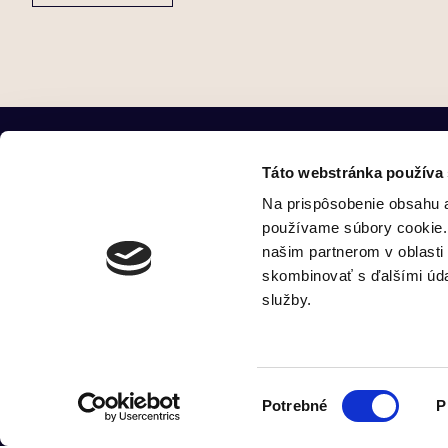
Táto webstránka používa
Na prispôsobenie obsahu a
používame súbory cookie. 
našim partnerom v oblasti 
Dvořákovo nábrežie 8/A, 811 02 Bratislava
skombinovať s ďalšími údaj
info@legate.sk
služby.
+421 2 6252 7561
Kalkulačka hodnoty firmy
Výber
Potrebné
P
súhlasu
© 2