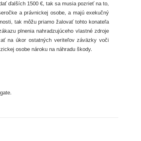
ať ďalších 1500 €, tak sa musia pozrieť na to,
seročke a právnickej osobe, a majú exekučný
nosti, tak môžu priamo žalovať tohto konateľa
zákazu plnenia nahradzujúceho vlastné zdroje
cať na úkor ostatných veriteľov záväzky voči
yzickej osobe nároku na náhradu škody.
gate.