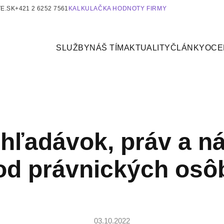
E.SK
+421 2 6252 7561
KALKULAČKA HODNOTY FIRMY
SLUŽBY
NÁŠ TÍM
AKTUALITY
ČLÁNKY
OCE
ľadávok, práv a ná
od právnických osô
03.10.2022