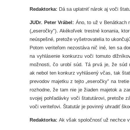
Redaktorka:
Dá sa uplatniť nárok aj voči štat
JUDr. Peter Vrábel:
Áno, to už v Benátkach 
(„eseročky‟). Akékoľvek trestné konania, ktoré
neúspešné, pretože vyšetrovatelia to ukončujú
Potom veriteľom nezostáva nič iné, len sa do
na vyhlásenie konkurzu voči tomuto dlžníko
možnosti, čo urobí súd. Tá prvá je, že súd n
ak nebol ten konkurz vyhlásený včas, tak štat
prevodov majetku z tejto „eseročky‟ na tretie
rozhodne, že tam nie je žiaden majetok a za
svojej pohľadávky voči štatutárovi, pretože z
voči veriteľovi. Štatutár je povinný uhradiť š
Redaktorka:
Ak však spoločnosť už nechce vy