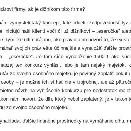
utárovi firmy, ak je dlžníkom táto firma?
nám vymysleli taký koncept, kde oddelili zodpovednosť fyz
 iniciujú naši klienti voči či už dlžníkovi – „eseročke‟ al
 s tým, že ultimaráciou, ako pravidlo im hovorí to, že exis
máhať svojich práv ešte účinnejšie a vynaložiť ďalšie prost
vi – „eseročke‟. Je tam síce vynaloženie 1500 € ako súdn
aozaj ten konkurz vyhlási, lebo je tam nejaký majetok, k
utár zo svojho osobného majetku je povinný zaplatiť pokutu
 osoby – je možné ich stíhať nie v trojročnej, ale až päťro
mietne návrh na vyhlásenie konkurzu pre nedostatok majet
ákon nám hovorí, že dlh, ktorý nebol zaplatený, je v takomt
kodu zo svojho osobného majetku.
nakladať ďalšie finančné prostriedky na vymáhanie dlhu, m