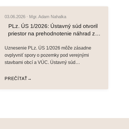
03.06.2026 · Mgr. Adam Nahalka
PLz. ÚS 1/2026: Ústavný súd otvoril
priestor na prehodnotenie náhrad za
pozemky pod stavbami obcí a VÚC
Uznesenie PLz. ÚS 1/2026 môže zásadne
ovplyvniť spory o pozemky pod verejnými
stavbami obcí a VÚC. Ústavný súd…
PREČÍTAŤ