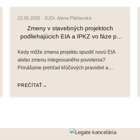
22.06.2026 · JUDr. Alena Pláňavská
Zmeny v stavebných projektoch
podliehajúcich EIA a IPKZ vo fáze po
vydaní integrovaného povolenia:
Kedy môže zmena projektu spustiť novú EIA
procesné a povoľovacie dôsledky
alebo zmenu integrovaného povolenia?
novej legislatívy
Prinášame prehľad kľúčových pravidiel a
praktických dopadov…
PREČÍTAŤ