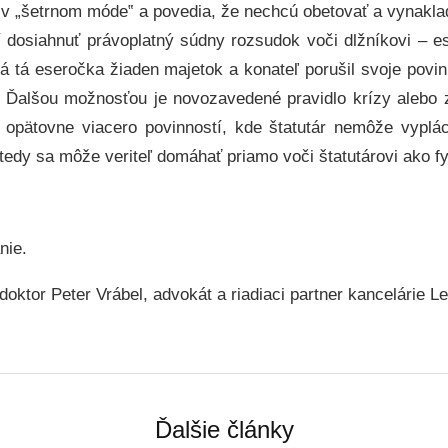
ú v „šetrnom móde‟ a povedia, že nechcú obetovať a vynaklad
 dosiahnuť právoplatný súdny rozsudok voči dlžníkovi – e
má tá eseročka žiaden majetok a konateľ porušil svoje povin
 Ďalšou možnosťou je novozavedené pravidlo krízy alebo 
 opätovne viacero povinností, kde štatutár nemôže vyplá
edy sa môže veriteľ domáhať priamo voči štatutárovi ako f
.
nie.
ktor Peter Vrábel, advokát a riadiaci partner kancelárie Le
Ďalšie články