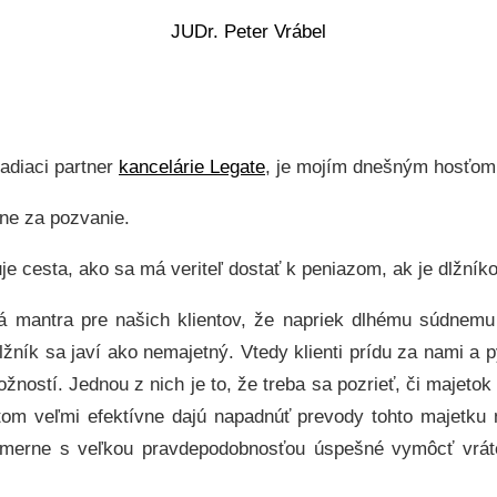
JUDr. Peter Vrábel
iadiaci partner
kancelárie Legate
, je mojím dnešným hosťom
ne za pozvanie.
tuje cesta, ako sa má veriteľ dostať k peniazom, ak je dlžní
ivá mantra pre našich klientov, že napriek dlhému súdnem
lžník sa javí ako nemajetný. Vtedy klienti prídu za nami a
ností. Jednou z nich je to, že treba sa pozrieť, či majetok
om veľmi efektívne dajú napadnúť prevody tohto majetku n
omerne s veľkou pravdepodobnosťou úspešné vymôcť vráte