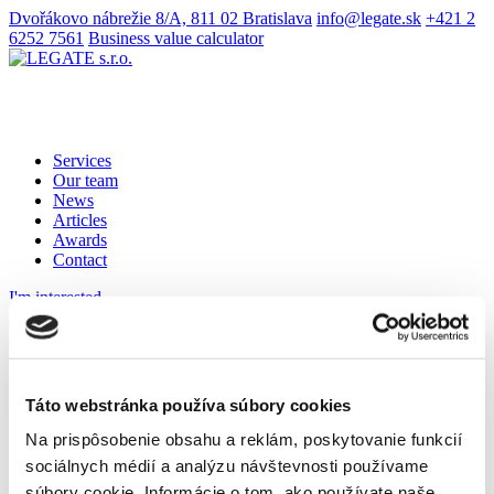
Dvořákovo nábrežie 8/A, 811 02 Bratislava
info@legate.sk
+421 2
6252 7561
Business value calculator
Services
Our team
News
Articles
Awards
Contact
I'm interested
SK
DE
Celebrating a Milestone Anniversary with
Táto webstránka používa súbory cookies
the LEGATE Team
Na prispôsobenie obsahu a reklám, poskytovanie funkcií
We warmly congratulate our colleague,
Mgr. Miroslav Dudlák,
sociálnych médií a analýzu návštevnosti používame
MBA
, on his wonderful milestone – his 50th birthday.
súbory cookie. Informácie o tom, ako používate naše