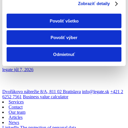
Zobraziť detaily
LEGAL NEWS
Acquisition of 130km Optical Infrastructure
Povoliť všetko
JUDr. Norbert Havrila
júl 24, 2026
Povoliť výber
LEGAL NEWS
New Packaging Rules from 12 August 2026: What
Odmietnuť
the PPWR Will Bring
legate
júl 7, 2026
Dvořákovo nábrežie 8/A, 811 02 Bratislava
info@legate.sk
+421 2
6252 7561
Business value calculator
Services
Contact
Our team
Articles
News
LinkedIn
The protection of personal data