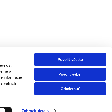
Povoliť všetko
evnosti
jeme aj
Povoliť výber
né informácie
žívali ich
Odmietnuť
Zobraziť detaily