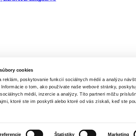
 súbory cookies
 reklám, poskytovanie funkcií sociálnych médií a analýzu návšt
Informácie o tom, ako používate naše webové stránky, poskytu
sociálnych médií, inzercie a analýzy. Títo partneri môžu prísluš
mi, ktoré ste im poskytli alebo ktoré od vás získali, keď ste pou
252 7561
Kalkulačka hodnoty firmy
referencie
Štatistiky
Marketing