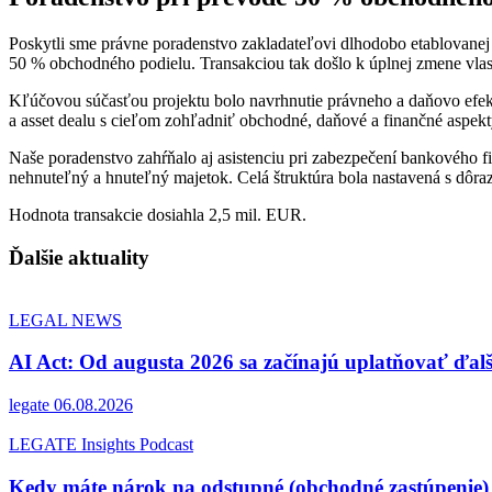
Poskytli sme právne poradenstvo zakladateľovi dlhodobo etablovanej 
50 % obchodného podielu. Transakciou tak došlo k úplnej zmene vlast
Kľúčovou súčasťou projektu bolo navrhnutie právneho a daňovo efekt
a asset dealu s cieľom zohľadniť obchodné, daňové a finančné aspekt
Naše poradenstvo zahŕňalo aj asistenciu pri zabezpečení bankového fi
nehnuteľný a hnuteľný majetok. Celá štruktúra bola nastavená s dôr
Hodnota transakcie dosiahla 2,5 mil. EUR.
Ďalšie aktuality
LEGAL NEWS
AI Act: Od augusta 2026 sa začínajú uplatňovať ďalš
legate
06.08.2026
LEGATE Insights Podcast
Kedy máte nárok na odstupné (obchodné zastúpenie)