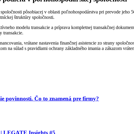
spoločnosti pôsobiacej v oblasti poľnohospodárstva pri prevode jeho 50
níckej štruktúry spoločnosti.
ívneho modelu transakcie a príprava kompletnej transakčnej dokument
y transakcie.
nancovania, vrátane nastavenia finančnej asistencie zo strany spoločno
azom na súlad s pravidlami ochrany základného imania a zákazom vrát
ie povinnosti. Čo to znamená pre firmy?
 | LEGATE Insights #5