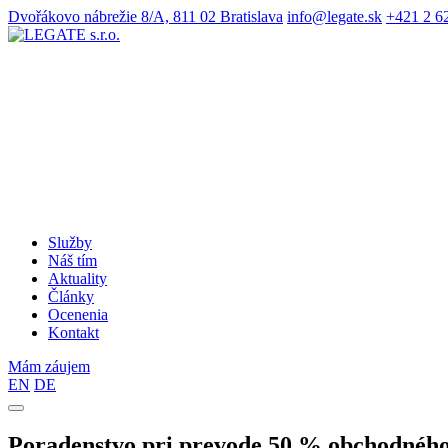
Dvořákovo nábrežie 8/A, 811 02 Bratislava
info@legate.sk
+421 2 6
Služby
Náš tím
Aktuality
Články
Ocenenia
Kontakt
Mám záujem
EN
DE
Poradenstvo pri prevode 50 % obchodného 