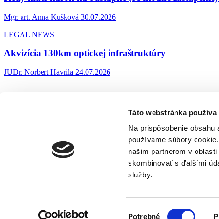
Mgr. art. Anna Kušková
30.07.2026
LEGAL NEWS
Akvizícia 130km optickej infraštruktúry
JUDr. Norbert Havrila
24.07.2026
Táto webstránka používa
Na prispôsobenie obsahu a
používame súbory cookie. 
našim partnerom v oblasti 
skombinovať s ďalšími údaj
Dvořákovo nábrežie 8/A, 811 02 Bratislava
info@legate.sk
+421 2 6
služby.
Služby
Kontakt
Aktuality
Náš tím
Články
Výber
Potrebné
P
LinkedIn
Zásady ochrany osobných údajov