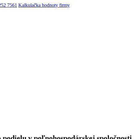
252 7561
Kalkulačka hodnoty firmy
podielu v poľnohospodárskej spoločnosti