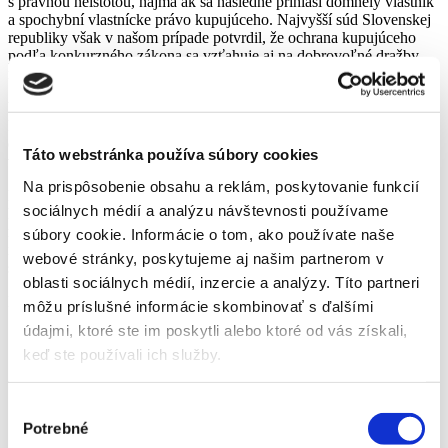
s právnou neistotou, najmä ak sa následne prihlási domnelý vlastník
a spochybní vlastnícke právo kupujúceho. Najvyšší súd Slovenskej
republiky však v našom prípade potvrdil, že ochrana kupujúceho
podľa konkurzného zákona sa vzťahuje aj na dobrovoľné dražby
majetku speňažovaného v konkurze.
V spore o určenie vlastníctva k nehnuteľnosti vydraženej v
konkurze sme úspešne zastupovali klienta proti tvrdeniam
domnelých vlastníkov, ktorí namietali, že nehnuteľnosť nadobudli
Táto webstránka používa súbory cookies
vydržaním ešte pred jej speňažením.
Na prispôsobenie obsahu a reklám, poskytovanie funkcií
Prvostupňový aj odvolací súd zastávali názor, že ochrana
sociálnych médií a analýzu návštevnosti používame
kupujúceho podľa § 93 ods. 3 zákona o konkurze a
reštrukturalizácii sa vzťahuje len na prevod vlastníckeho práva, nie
súbory cookie. Informácie o tom, ako používate naše
na jeho prechod v rámci dobrovoľnej dražby. Pred Najvyšším
webové stránky, poskytujeme aj našim partnerom v
súdom SR sme úspešne namietali nesprávne právne posúdenie veci.
oblasti sociálnych médií, inzercie a analýzy. Títo partneri
Najvyšší súd SR sa stotožnil s našou argumentáciou a potvrdil, že:
môžu príslušné informácie skombinovať s ďalšími
údajmi, ktoré ste im poskytli alebo ktoré od vás získali,
ochrana kupujúceho sa vzťahuje aj na prípady speňažovania
keď ste používali ich služby.
majetku dobrovoľnou dražbou,
kupujúci nadobúda vlastnícke právo k vydraženej veci aj v
prípade, ak úpadca nebol jej vlastníkom,
prípadnú zodpovednosť voči pôvodnému vlastníkovi nesie
Výber
konkurzný správca, nie kupujúci.
Potrebné
súhlasu