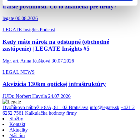
ďalšie povinnosti. Čo to znamená pre firmy?
legate
06.08.2026
LEGATE Insights Podcast
Kedy máte nárok na odstupné (obchodné
zastúpenie) | LEGATE Insights #5
Mgr. art. Anna Kušková
30.07.2026
LEGAL NEWS
Akvizícia 130km optickej infraštruktúry
JUDr. Norbert Havrila
24.07.2026
Dvořákovo nábrežie 8/A, 811 02 Bratislava
info@legate.sk
+421 2
6252 7561
Kalkulačka hodnoty firmy
Služby
Kontakt
Aktuality
Náš tím