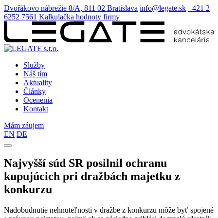
Dvořákovo nábrežie 8/A, 811 02 Bratislava
info@legate.sk
+421 2
6252 7561
Kalkulačka hodnoty firmy
Služby
Náš tím
Aktuality
Články
Ocenenia
Kontakt
Mám záujem
EN
DE
Najvyšší súd SR posilnil ochranu
kupujúcich pri dražbách majetku z
konkurzu
Nadobudnutie nehnuteľnosti v dražbe z konkurzu môže byť spojené