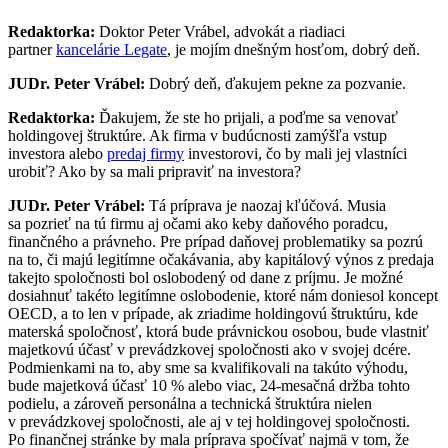
Redaktorka:
Doktor Peter Vrábel, advokát a riadiaci
partner
kancelárie Legate
, je mojím dnešným hosťom, dobrý deň.
JUDr. Peter Vrábel:
Dobrý deň, ďakujem pekne za pozvanie.
Redaktorka:
Ďakujem, že ste ho prijali, a poďme sa venovať
holdingovej štruktúre. Ak firma v budúcnosti zamýšľa vstup
investora alebo
predaj firmy
investorovi, čo by mali jej vlastníci
urobiť? Ako by sa mali pripraviť na investora?
JUDr. Peter Vrábel:
Tá príprava je naozaj kľúčová. Musia
sa pozrieť na tú firmu aj očami ako keby daňového poradcu,
finančného a právneho. Pre prípad daňovej problematiky sa pozrú
na to, či majú legitímne očakávania, aby kapitálový výnos z predaja
takejto spoločnosti bol oslobodený od dane z príjmu. Je možné
dosiahnuť takéto legitímne oslobodenie, ktoré nám doniesol koncept
OECD, a to len v prípade, ak zriadime holdingovú štruktúru, kde
materská spoločnosť, ktorá bude právnickou osobou, bude vlastniť
majetkovú účasť v prevádzkovej spoločnosti ako v svojej dcére.
Podmienkami na to, aby sme sa kvalifikovali na takúto výhodu,
bude majetková účasť 10 % alebo viac, 24-mesačná držba tohto
podielu, a zároveň personálna a technická štruktúra nielen
v prevádzkovej spoločnosti, ale aj v tej holdingovej spoločnosti.
Po finančnej stránke by mala príprava spočívať najmä v tom, že