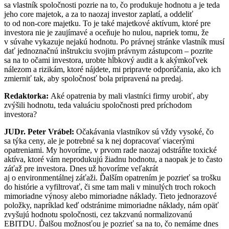
sa vlastník spoločnosti pozrie na to, čo produkuje hodnotu a je teda
jeho core majetok, a za to naozaj investor zaplatí, a oddeliť
to od non-core majetku. To je také majetkové aktívum, ktoré pre
investora nie je zaujímavé a oceňuje ho nulou, napriek tomu, že
v súvahe vykazuje nejakú hodnotu. Po právnej stránke vlastník musí
dať jednoznačnú inštrukciu svojim právnym zástupcom – pozrite
sa na to očami investora, urobte hĺbkový audit a k akýmkoľvek
nálezom a rizikám, ktoré nájdete, mi pripravte odporúčania, ako ich
zmierniť tak, aby spoločnosť bola pripravená na predaj.
Redaktorka:
Aké opatrenia by mali vlastníci firmy urobiť, aby
zvýšili hodnotu, teda valuáciu spoločnosti pred príchodom
investora?
JUDr. Peter Vrábel:
Očakávania vlastníkov sú vždy vysoké, čo
sa týka ceny, ale je potrebné sa k nej dopracovať viacerými
opatreniami. My hovoríme, v prvom rade naozaj odstráňte toxické
aktíva, ktoré vám neprodukujú žiadnu hodnotu, a naopak je to často
záťaž pre investora. Dnes už hovoríme veľakrát
aj o environmentálnej záťaži. Ďalším opatrením je pozrieť sa trošku
do histórie a vyfiltrovať, či sme tam mali v minulých troch rokoch
mimoriadne výnosy alebo mimoriadne náklady. Tieto jednorazové
položky, napríklad keď odstránime mimoriadne náklady, nám opäť
zvyšujú hodnotu spoločnosti, cez takzvanú normalizovanú
EBITDU. Ďalšou možnosťou je pozrieť sa na to, čo nemáme dnes