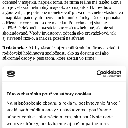
ocenené v majetku, napriek tomu, že firma reálne má takéto aktíva,
a to je veľakrát nehmotný majetok, ako napríklad know-how
a goodwill, a je potrebné monetizovať práva duševného vlastníctva
– napríklad patenty, domény a ochranné známky. Takisto pomáha
odčlenenie core a non-core majetku. Po technickej stránke
je dôležité dokončiť investície, ktoré sú rozbehnuté, ale nie sú
skolaudované. Vtedy investorovi odpadá ako prevádzkové, tak
aj stavebné riziko, a inak sa pozerá na súvahu.
Redaktorka:
Ak by vlastníci aj zmenili štruktúru firmy a zriadili
rodičovskú holdingovú spoločnosť, ako sa dostanú oni ako
súkromné osoby k peniazom, ktoré zostali vo firme?
JUDr. Peter Vrábel:
Hovoríme, že musia byť trpezliví. Ak sú
netrpezliví, tak tie peniaze prichádzajú ako majetok do firmy,
a môžu ich použiť na firemné reinvestície. V Estónsku to majú
oslobodené od dane z príjmov, uvidíme, ako to bude u nás. Ak sú
trpezlivejší, tak rok po tom, čo materská spoločnosť dostala príjem
za predaj svojej dcéry, môžu na valnom zhromaždení rozhodnúť
Táto webstránka používa súbory cookies
o výplate dividend v prospech vlastníkov – fyzických osôb. Títo
Na prispôsobenie obsahu a reklám, poskytovanie funkcií
vlastníci majú potom koncové daňové zaťaženie tak, že je to nula
percent na materskej spoločnosti a sedem percent pre nich, ako
sociálnych médií a analýzu návštevnosti používame
na dividendách. Čiže nula plus sedem percent, už bez povinnosti
súbory cookie. Informácie o tom, ako používate naše
platiť zdravotné odvody, je veľmi priaznivý daňový štít.
webové stránky, poskytujeme aj našim partnerom v