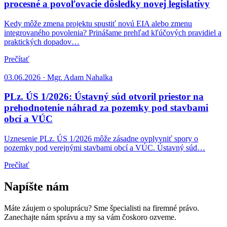
procesné a povoľovacie dôsledky novej legislatívy
Kedy môže zmena projektu spustiť novú EIA alebo zmenu
integrovaného povolenia? Prinášame prehľad kľúčových pravidiel a
praktických dopadov…
Prečítať
03.06.2026 · Mgr. Adam Nahalka
PLz. ÚS 1/2026: Ústavný súd otvoril priestor na
prehodnotenie náhrad za pozemky pod stavbami
obcí a VÚC
Uznesenie PLz. ÚS 1/2026 môže zásadne ovplyvniť spory o
pozemky pod verejnými stavbami obcí a VÚC. Ústavný súd…
Prečítať
Napíšte nám
Máte záujem o spoluprácu? Sme špecialisti na firemné právo.
Zanechajte nám správu a my sa vám čoskoro ozveme.