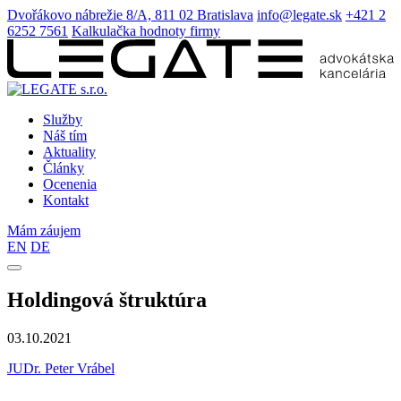
Dvořákovo nábrežie 8/A, 811 02 Bratislava
info@legate.sk
+421 2
6252 7561
Kalkulačka hodnoty firmy
Služby
Náš tím
Aktuality
Články
Ocenenia
Kontakt
Mám záujem
EN
DE
Holdingová štruktúra
03.10.2021
JUDr. Peter Vrábel