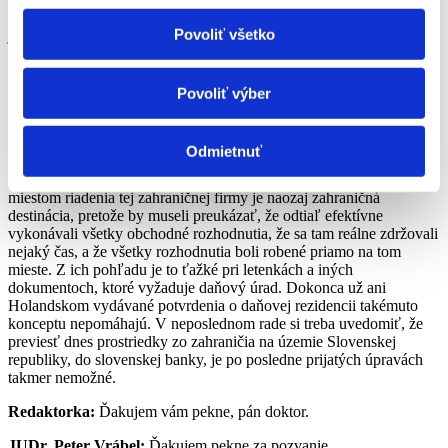
zahraničné spoločnosti. Prečo to nie je racionálne tak urobiť,
Povoliť všetko
je aj preto, že dnes aj keby nebol slovenský občan deklarovaný
ako
konečný užívateľ výhod
, ale mal by akékoľvek prepojenie,
napríklad podpisové právo k bankovému účtu v zahraničí, tak daná
banka v zahraničí je povinná pravidelne to reportovať centrálnej
Povoliť výber
daňovej autorite tohto štátu, a to nielen zostatok na účte, ale aj jeho
príjmy v rámci roka. Tá to posiela v rámci automatickej výmennej
informácii finančnému riaditeľstvu SR, ktoré si s radosťou
Odmietnuť
predvoláva na vysvetlenie týchto klientov, respektíve takýchto
vlastníkov. Mali by potom veľký problém ustáť aj to, či skutočným
miestom riadenia tej zahraničnej firmy je naozaj zahraničná
destinácia, pretože by museli preukázať, že odtiaľ efektívne
vykonávali všetky obchodné rozhodnutia, že sa tam reálne zdržovali
nejaký čas, a že všetky rozhodnutia boli robené priamo na tom
mieste. Z ich pohľadu je to ťažké pri letenkách a iných
dokumentoch, ktoré vyžaduje daňový úrad. Dokonca už ani
Holandskom vydávané potvrdenia o daňovej rezidencii takémuto
konceptu nepomáhajú. V neposlednom rade si treba uvedomiť, že
previesť dnes prostriedky zo zahraničia na územie Slovenskej
republiky, do slovenskej banky, je po posledne prijatých úpravách
takmer nemožné.
Redaktorka:
Ďakujem vám pekne, pán doktor.
JUDr. Peter Vrábel:
Ďakujem pekne za pozvanie.