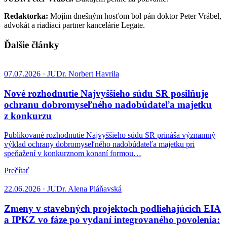
Redaktorka:
Mojím dnešným hosťom bol pán doktor Peter Vrábel,
advokát a riadiaci partner kancelárie Legate.
Ďalšie články
07.07.2026 · JUDr. Norbert Havrila
Nové rozhodnutie Najvyššieho súdu SR posilňuje
ochranu dobromyseľného nadobúdateľa majetku
z konkurzu
Publikované rozhodnutie Najvyššieho súdu SR prináša významný
výklad ochrany dobromyseľného nadobúdateľa majetku pri
speňažení v konkurznom konaní formou…
Prečítať
22.06.2026 · JUDr. Alena Pláňavská
Zmeny v stavebných projektoch podliehajúcich EIA
a IPKZ vo fáze po vydaní integrovaného povolenia: