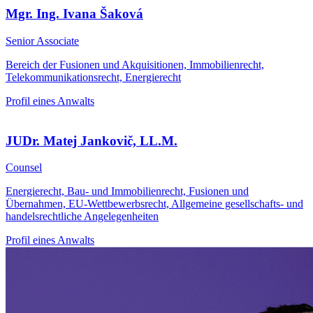
Mgr. Ing. Ivana Šaková
Senior Associate
Bereich der Fusionen und Akquisitionen, Immobilienrecht,
Telekommunikationsrecht, Energierecht
Profil eines Anwalts
JUDr. Matej Jankovič, LL.M.
Counsel
Energierecht, Bau- und Immobilienrecht, Fusionen und
Übernahmen, EU-Wettbewerbsrecht, Allgemeine gesellschafts- und
handelsrechtliche Angelegenheiten
Profil eines Anwalts