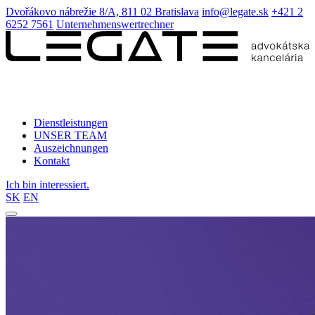
Dvořákovo nábrežie 8/A, 811 02 Bratislava
info@legate.sk
+421 2
6252 7561
Unternehmenswertrechner
Dienstleistungen
UNSER TEAM
Auszeichnungen
Kontakt
Ich bin interessiert.
SK
EN