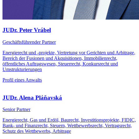
JUDr. Peter Vrábel
Geschäftsführender Partner
Energierecht und -projekte, Vertretung vor Gerichten und Arbitrage,
Bereich der Fusionen und Akquisitionen, Immobilienrecht,
öffentliches Auftragswesen, Steuerrecht, Konkursrecht und
Umstrukturierungen
Profil eines Anwalts
JUDr. Alena Pláňavská
Senior Partner
Energierecht, Gas und Erdöl, Baurecht, Investitionsprojekte, FIDIC,
Bank- und Finanzrecht, Steuern, Wettbewerbsrecht, Vertragsrecht,
Schutz des Wettbewerbs, Arbitrage