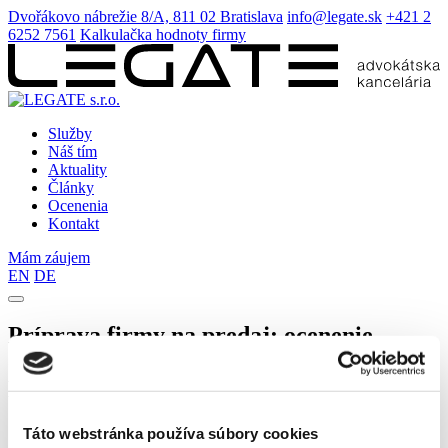
Dvořákovo nábrežie 8/A, 811 02 Bratislava
info@legate.sk
+421 2
6252 7561
Kalkulačka hodnoty firmy
Služby
Náš tím
Aktuality
Články
Ocenenia
Kontakt
Mám záujem
EN
DE
Príprava firmy na predaj: ocenenie,
očakávania a daňová štruktúra |
LEGATE Insights #1
Táto webstránka používa súbory cookies