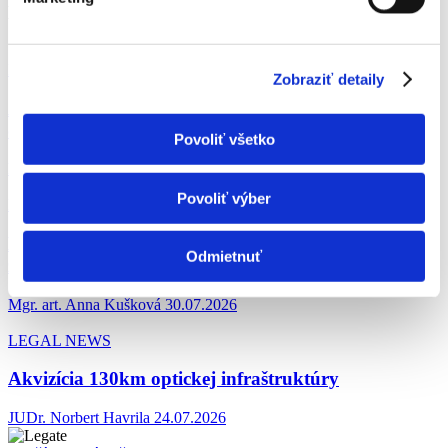
Ďalšie aktuality
LEGAL NEWS
Zobraziť detaily
AI Act: Od augusta 2026 sa začínajú uplatňovať
ďalšie povinnosti. Čo to znamená pre firmy?
Povoliť všetko
legate
06.08.2026
Povoliť výber
LEGATE Insights Podcast
Kedy máte nárok na odstupné (obchodné
Odmietnuť
zastúpenie) | LEGATE Insights #5
Mgr. art. Anna Kušková
30.07.2026
LEGAL NEWS
Akvizícia 130km optickej infraštruktúry
JUDr. Norbert Havrila
24.07.2026